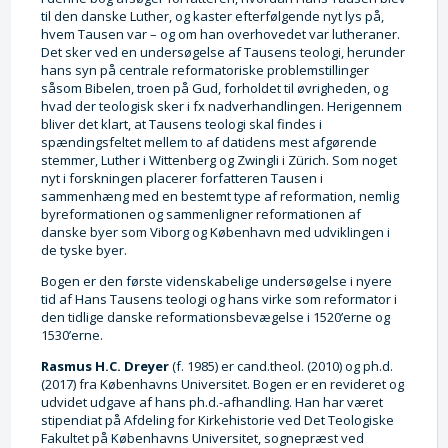
til den danske Luther, og kaster efterfølgende nyt lys på,
hvem Tausen var – og om han overhovedet var lutheraner.
Det sker ved en undersøgelse af Tausens teologi, herunder
hans syn på centrale reformatoriske problemstillinger
såsom Bibelen, troen på Gud, forholdet til øvrigheden, og
hvad der teologisk sker i fx nadverhandlingen. Herigennem
bliver det klart, at Tausens teologi skal findes i
spændingsfeltet mellem to af datidens mest afgørende
stemmer, Luther i Wittenberg og Zwingli i Zürich. Som noget
nyt i forskningen placerer forfatteren Tausen i
sammenhæng med en bestemt type af reformation, nemlig
byreformationen og sammenligner reformationen af
danske byer som Viborg og København med udviklingen i
de tyske byer.
Bogen er den første videnskabelige undersøgelse i nyere
tid af Hans Tausens teologi og hans virke som reformator i
den tidlige danske reformationsbevægelse i 1520’erne og
1530’erne.
Rasmus H.C. Dreyer
(f. 1985) er cand.theol. (2010) og ph.d.
(2017) fra Københavns Universitet. Bogen er en revideret og
udvidet udgave af hans ph.d.-afhandling. Han har været
stipendiat på Afdeling for Kirkehistorie ved Det Teologiske
Fakultet på Københavns Universitet, sognepræst ved