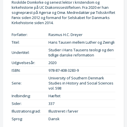
Roskilde Domkirke og senest lektor i kristendom og
kirkehistorie på UC Diakonissestiftelsen. Fra 2020 er han
sognepræst på Agersø og Omø. Medredaktør pø Tidsskriftet
Fønix siden 2012 og formand for Selskabet for Danmarks
Kirkehistorie siden 2014.
Forfatter:
Rasmus H.C. Dreyer
Titel:
Hans Tausen mellem Luther og Zwingli
Studier i Hans Tausens teologi og den
Undertitel:
tidlige danske reformation
Udgivelsesår:
2020
ISBN:
978-87-408-3283-9
University of Southern Denmark
Serie:
Studies in History and Social Sciences
vol. 598
Indbinding:
Hæftet
Sider:
337
Illustrationsgrad:
Illustreret i farver
Sprog:
Dansk