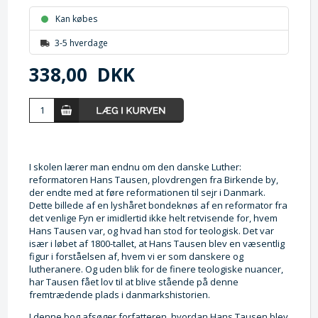
Kan købes
3-5 hverdage
338,00
DKK
I skolen lærer man endnu om den danske Luther:
reformatoren Hans Tausen, plovdrengen fra Birkende by,
der endte med at føre reformationen til sejr i Danmark.
Dette billede af en lyshåret bondeknøs af en reformator fra
det venlige Fyn er imidlertid ikke helt retvisende for, hvem
Hans Tausen var, og hvad han stod for teologisk. Det var
især i løbet af 1800-tallet, at Hans Tausen blev en væsentlig
figur i forståelsen af, hvem vi er som danskere og
lutheranere. Og uden blik for de finere teologiske nuancer,
har Tausen fået lov til at blive stående på denne
fremtrædende plads i danmarkshistorien.
I denne bog afsøger forfatteren, hvordan Hans Tausen blev