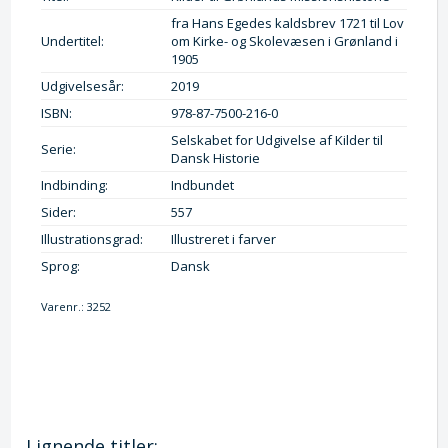
fra Hans Egedes kaldsbrev 1721 til Lov
Undertitel:
om Kirke- og Skolevæsen i Grønland i
1905
Udgivelsesår:
2019
ISBN:
978-87-7500-216-0
Selskabet for Udgivelse af Kilder til
Serie:
Dansk Historie
Indbinding:
Indbundet
Sider:
557
Illustrationsgrad:
Illustreret i farver
Sprog:
Dansk
Varenr.:
3252
Lignende titler: