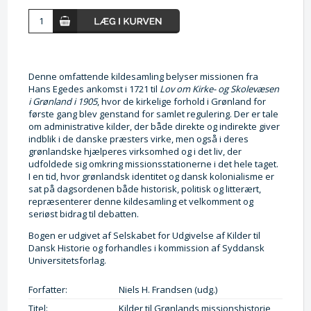
Denne omfattende kildesamling belyser missionen fra
Hans Egedes ankomst i 1721 til
Lov om Kirke- og Skolevæsen
i Grønland i 1905
, hvor de kirkelige forhold i Grønland for
første gang blev genstand for samlet regulering. Der er tale
om administrative kilder, der både direkte og indirekte giver
indblik i de danske præsters virke, men også i deres
grønlandske hjælperes virksomhed og i det liv, der
udfoldede sig omkring missionsstationerne i det hele taget.
I en tid, hvor grønlandsk identitet og dansk kolonialisme er
sat på dagsordenen både historisk, politisk og litterært,
repræsenterer denne kildesamling et velkomment og
seriøst bidrag til debatten.
Bogen er udgivet af Selskabet for Udgivelse af Kilder til
Dansk Historie og forhandles i kommission af Syddansk
Universitetsforlag.
Forfatter:
Niels H. Frandsen (udg.)
Titel:
Kilder til Grønlands missionshistorie