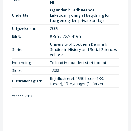
I-II
Og anden billedbærende
Undertitel:
kirkeudsmykning af betydning for
liturgien og den private andagt
Udgivelsesår:
2009
ISBN:
978-87-7674-416-8
University of Southern Denmark
Serie:
Studies in History and Social Sciences,
vol. 392
Indbinding:
To bind indbundet i stort format
Sider:
1.388
Rigt illustreret: 1930 fotos (1882 i
Illustrationsgrad:
farver), 19 tegninger (3 i farver).
Varenr.:
2416