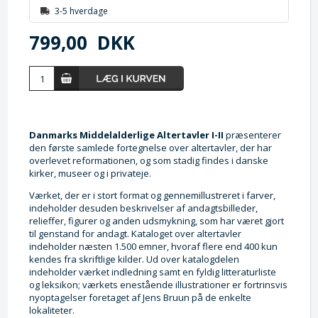
3-5 hverdage
799,00
DKK
Danmarks Middelalderlige Altertavler I-II
præsenterer
den første samlede fortegnelse over altertavler, der har
overlevet reformationen, og som stadig findes i danske
kirker, museer og i privateje.
Værket, der er i stort format og gennemillustreret i farver,
indeholder desuden beskrivelser af andagtsbilleder,
relieffer, figurer og anden udsmykning, som har været gjort
til genstand for andagt. Kataloget over altertavler
indeholder næsten 1.500 emner, hvoraf flere end 400 kun
kendes fra skriftlige kilder. Ud over katalogdelen
indeholder værket indledning samt en fyldig litteraturliste
og leksikon; værkets enestående illustrationer er fortrinsvis
nyoptagelser foretaget af Jens Bruun på de enkelte
lokaliteter.