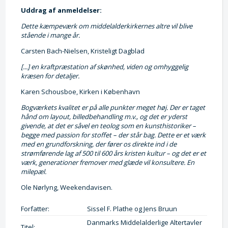
Uddrag af anmeldelser:
Dette kæmpeværk om middelalderkirkernes altre vil blive
stående i mange år.
Carsten Bach-Nielsen, Kristeligt Dagblad
[...] en kraftpræstation af skønhed, viden og omhyggelig
kræsen for detaljer.
Karen Schousboe, Kirken i København
Bogværkets kvalitet er på alle punkter meget høj. Der er taget
hånd om layout, billedbehandling m.v., og det er yderst
givende, at det er såvel en teolog som en kunsthistoriker –
begge med passion for stoffet – der står bag. Dette er et værk
med en grundforskning, der fører os direkte ind i de
strømførende lag af 500 til 600 års kristen kultur – og det er et
værk, generationer fremover med glæde vil konsultere. En
milepæl.
Ole Nørlyng, Weekendavisen.
Forfatter:
Sissel F. Plathe og Jens Bruun
Danmarks Middelalderlige Altertavler
Titel: