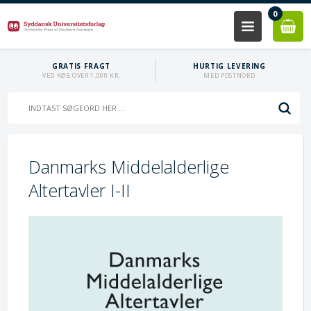
0
GRATIS FRAGT
HURTIG LEVERING
VED KØB OVER 1.000 KR.
MED POSTNORD
Danmarks Middelalderlige
Altertavler I-II