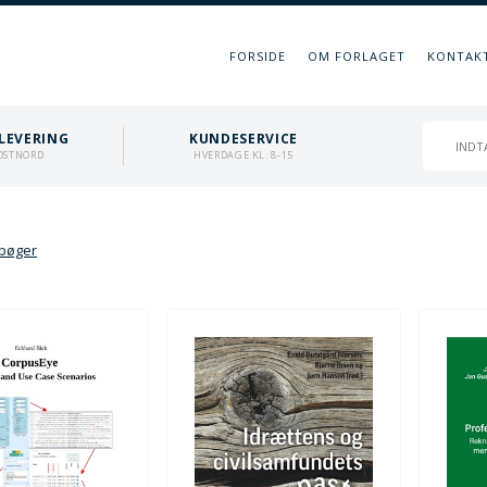
FORSIDE
OM FORLAGET
KONTAK
LEVERING
KUNDESERVICE
OSTNORD
HVERDAGE KL. 8-15
-bøger