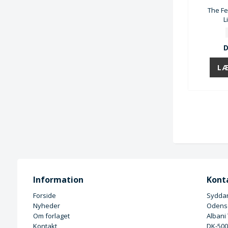
The Fe
L
D
Information
Kont
Forside
Syddan
Nyheder
Odense
Om forlaget
Albani
Kontakt
DK-50