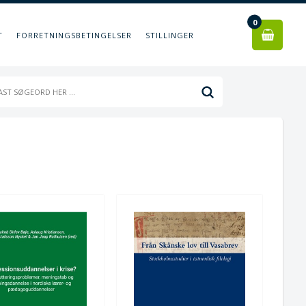
0
T
FORRETNINGSBETINGELSER
STILLINGER