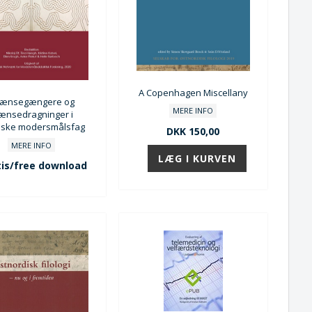
A Copenhagen Miscellany
ænsegængere og
MERE INFO
ænsedragninger i
iske modersmålsfag
DKK 150,00
MERE INFO
is/free download