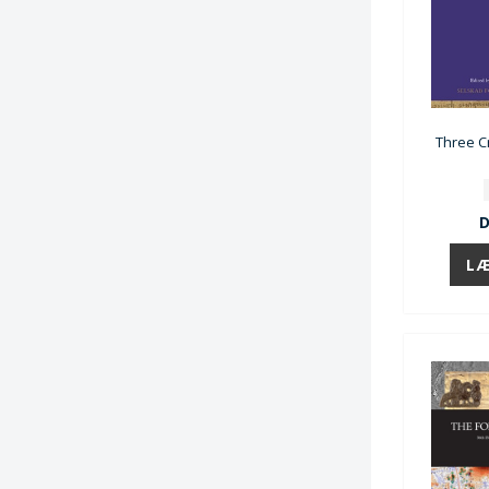
Three C
D