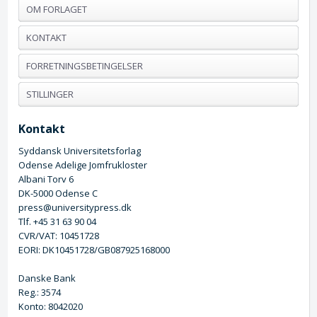
OM FORLAGET
KONTAKT
FORRETNINGSBETINGELSER
STILLINGER
Kontakt
Syddansk Universitetsforlag
Odense Adelige Jomfrukloster
Albani Torv 6
DK-5000 Odense C
press@universitypress.dk
Tlf. +45 31 63 90 04
CVR/VAT: 10451728
EORI: DK10451728/GB087925168000
Danske Bank
Reg.: 3574
Konto: 8042020