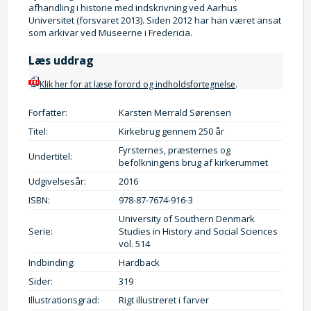
afhandling i historie med indskrivning ved Aarhus
Universitet (forsvaret 2013). Siden 2012 har han været ansat
som arkivar ved Museerne i Fredericia.
Læs uddrag
Klik her for at læse forord og indholdsfortegnelse
.
Forfatter:
Karsten Merrald Sørensen
Titel:
Kirkebrug gennem 250 år
Fyrsternes, præsternes og
Undertitel:
befolkningens brug af kirkerummet
Udgivelsesår:
2016
ISBN:
978-87-7674-916-3
University of Southern Denmark
Serie:
Studies in History and Social Sciences
vol. 514
Indbinding:
Hardback
Sider:
319
Illustrationsgrad:
Rigt illustreret i farver