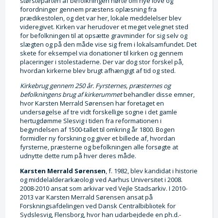
størsteparten af befolkningen hørte om nye love og
forordninger gennem præstens oplæsning fra
prædikestolen, og det var her, lokale meddelelser blev
videregivet. Kirken var herudover et meget velegnet sted
for befolkningen til at opsætte gravminder for sig selv og
slægten og på den måde vise sig frem i lokalsamfundet. Det
skete for eksempel via donationer til kirken og gennem
placeringer i stolestaderne. Der var dog stor forskel på,
hvordan kirkerne blev brugt afhængigt af tid og sted.
Kirkebrug gennem 250 år. Fyrsternes, præsternes og
befolkningens brug af kirkerummet
behandler disse emner,
hvor Karsten Merrald Sørensen har foretaget en
undersøgelse af tre vidt forskellige sogne i det gamle
hertugdømme Slesvig i tiden fra reformationen i
begyndelsen af 1500-tallet til omkring år 1800. Bogen
formidler ny forskning og giver et billede af, hvordan
fyrsterne, præsterne og befolkningen alle forsøgte at
udnytte dette rum på hver deres måde.
Karsten Merrald Sørensen
, f. 1982, blev kandidat i historie
og middelalderarkæologi ved Aarhus Universitet i 2008.
2008-2010 ansat som arkivar ved Vejle Stadsarkiv. I 2010-
2013 var Karsten Merrald Sørensen ansat på
Forskningsafdelingen ved Dansk Centralbibliotek for
Sydslesvig, Flensborg, hvor han udarbejdede en ph.d.-