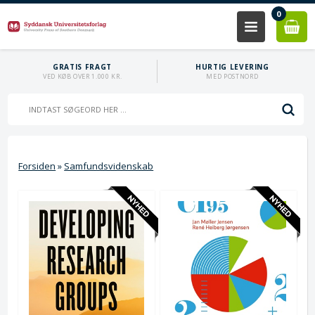
0
GRATIS FRAGT
HURTIG LEVERING
VED KØB OVER 1.000 KR.
MED POSTNORD
Forsiden
»
Samfundsvidenskab