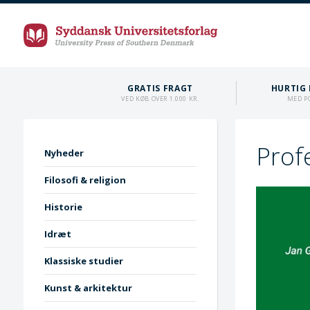
GRATIS FRAGT
HURTIG 
VED KØB OVER 1.000 KR.
MED P
Prof
Nyheder
Filosofi & religion
Historie
Idræt
Klassiske studier
Kunst & arkitektur