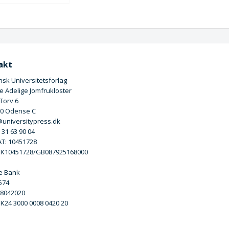
akt
sk Universitetsforlag
 Adelige Jomfrukloster
 Torv 6
00 Odense C
universitypress.dk
5 31 63 90 04
T: 10451728
DK10451728/GB087925168000
e Bank
3574
 8042020
DK24 3000 0008 0420 20