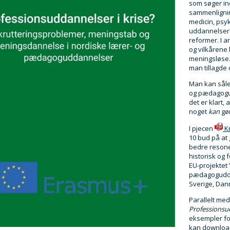
som søger i
sammenlignin
medicin, psyk
uddannelsern
reformer. I 
og vilkårene b
meningsløse.
man tillagde 
Man kan såled
og pædagogud
det er klart,
noget
kan
gø
I pjecen
Kr
10 bud på at
bedre resone
historisk og
EU-projektet
pædagoguddan
Sverige, Dan
Parallelt me
Professionsud
eksempler fo
kan downloa