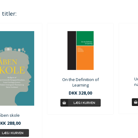
titler:
U
On the Definition of
n
Learning
DKK 328,00
Åben skole
KK 288,00