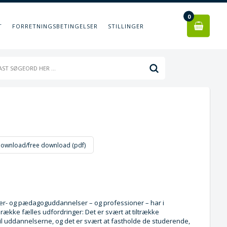
0
T
FORRETNINGSBETINGELSER
STILLINGER
download/free download (pdf)
er- og pædagoguddannelser – og professioner – har i
 række fælles udfordringer: Det er svært at tiltrække
il uddannelserne, og det er svært at fastholde de studerende,