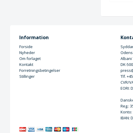
Information
Kont
Forside
Syddan
Nyheder
Odense
Om forlaget
Albani
Kontakt
DK-50
Forretningsbetingelser
press@
Stillinger
Tlf. +4
CVR/VA
EORI: 
Dansk
Reg.: 
Konto:
IBAN: 