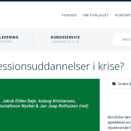
FORSIDE
OM FORLAGET
KONTAK
LEVERING
KUNDESERVICE
OSTNORD
HVERDAGE KL. 8-15
essionsuddannelser i krise?
Gratis 
Nordiske lær
øjeblikket en
studerende t