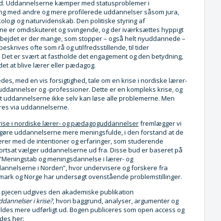
nd. Uddannelserne kæmper med statusproblemer i
g med andre og mere profilerede uddannelser såsom jura,
ologi og naturvidenskab. Den politiske styring af
e er omdiskuteret og svingende, og der iværksættes hyppigt
arbejdet er der mange, som stopper – også helt nyuddannede –
eskrives ofte som rå og utilfredsstillende, til tider
 Det er svært at fastholde det engagement og den betydning,
det at blive lærer eller pædagog.
es, med en vis forsigtighed, tale om en krise i nordiske lærer-
dannelser og -professioner. Dette er en kompleks krise, og
 at uddannelserne ikke selv kan løse alle problemerne. Men
res via uddannelserne.
ise i nordiske lærer- og pædagoguddannelser
fremlægger vi
 gøre uddannelserne mere meningsfulde, i den forstand at de
rer med de intentioner og erfaringer, som studerende
 fortsat vælger uddannelserne ud fra. Disse bud er baseret på
 ”Meningstab og meningsdannelse i lærer- og
nelserne i Norden”, hvor undervisere og forskere fra
mark og Norge har undersøgt ovenstående problemstillinger.
d pjecen udgives den akademiske publikation
dannelser i krise?
, hvori baggrund, analyser, argumenter og
ldes mere udførligt ud. Bogen publiceres som open access og
des her: