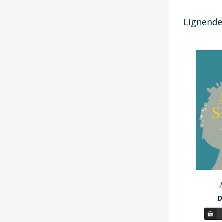
Lignende 
D