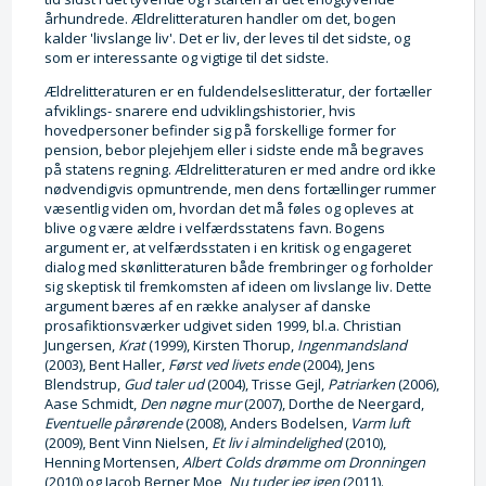
århundrede. Ældrelitteraturen handler om det, bogen
kalder 'livslange liv'. Det er liv, der leves til det sidste, og
som er interessante og vigtige til det sidste.
Ældrelitteraturen er en fuldendelseslitteratur, der fortæller
afviklings- snarere end udviklingshistorier, hvis
hovedpersoner befinder sig på forskellige former for
pension, bebor plejehjem eller i sidste ende må begraves
på statens regning. Ældrelitteraturen er med andre ord ikke
nødvendigvis opmuntrende, men dens fortællinger rummer
væsentlig viden om, hvordan det må føles og opleves at
blive og være ældre i velfærdsstatens favn. Bogens
argument er, at velfærdsstaten i en kritisk og engageret
dialog med skønlitteraturen både frembringer og forholder
sig skeptisk til fremkomsten af ideen om livslange liv. Dette
argument bæres af en række analyser af danske
prosafiktionsværker udgivet siden 1999, bl.a. Christian
Jungersen,
Krat
(1999), Kirsten Thorup,
Ingenmandsland
(2003), Bent Haller,
Først ved livets ende
(2004), Jens
Blendstrup,
Gud taler ud
(2004), Trisse Gejl,
Patriarken
(2006),
Aase Schmidt,
Den nøgne mur
(2007), Dorthe de Neergard,
Eventuelle pårørende
(2008), Anders Bodelsen,
Varm luft
(2009), Bent Vinn Nielsen,
Et liv i almindelighed
(2010),
Henning Mortensen,
Albert Colds drømme om Dronningen
(2010) og Jacob Berner Moe,
Nu tuder jeg igen
(2011).