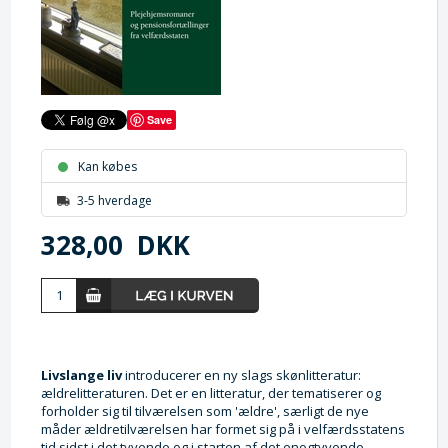
Save
Kan købes
3-5 hverdage
328,00
DKK
Livslange liv
introducerer en ny slags skønlitteratur:
ældrelitteraturen. Det er en litteratur, der tematiserer og
forholder sig til tilværelsen som 'ældre', særligt de nye
måder ældretilværelsen har formet sig på i velfærdsstatens
tid sidst i det tyvende og i starten af det enogtyvende