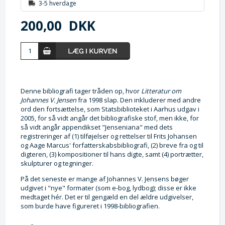
3-5 hverdage
200,00
DKK
Denne bibliografi tager tråden op, hvor
Litteratur om
Johannes V. Jensen
fra 1998 slap. Den inkluderer med andre
ord den fortsættelse, som Statsbiblioteket i Aarhus udgav i
2005, for så vidt angår det bibliografiske stof, men ikke, for
så vidt angår appendikset "Jenseniana" med dets
registreringer af (1) tilføjelser og rettelser til Frits Johansen
og Aage Marcus' forfatterskabsbibliografi, (2) breve fra og til
digteren, (3) kompositioner til hans digte, samt (4) portrætter,
skulpturer og tegninger.
På det seneste er mange af Johannes V. Jensens bøger
udgivet i "nye" formater (som e-bog, lydbog); disse er ikke
medtaget hér. Det er til gengæld en del ældre udgivelser,
som burde have figureret i 1998-bibliografien.