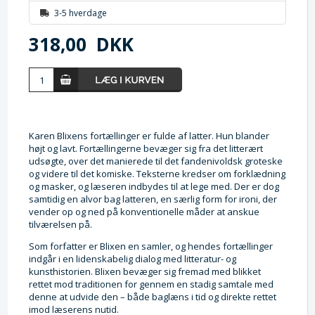
3-5 hverdage
318,00
DKK
Karen Blixens fortællinger er fulde af latter. Hun blander
højt og lavt. Fortællingerne bevæger sig fra det litterært
udsøgte, over det manierede til det fandenivoldsk groteske
og videre til det komiske. Teksterne kredser om forklædning
og masker, og læseren indbydes til at lege med. Der er dog
samtidig en alvor bag latteren, en særlig form for ironi, der
vender op og ned på konventionelle måder at anskue
tilværelsen på.
Som forfatter er Blixen en samler, og hendes fortællinger
indgår i en lidenskabelig dialog med litteratur- og
kunsthistorien. Blixen bevæger sig fremad med blikket
rettet mod traditionen for gennem en stadig samtale med
denne at udvide den – både baglæns i tid og direkte rettet
imod læserens nutid.