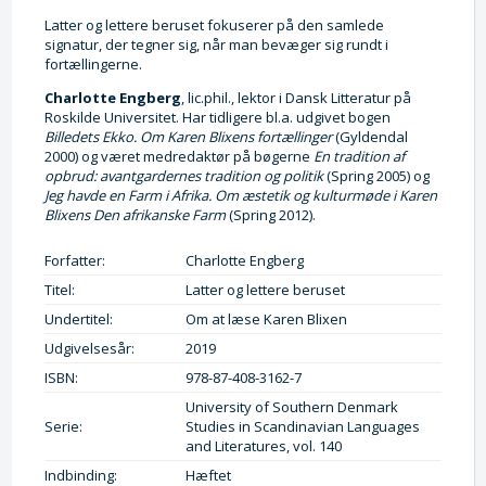
Latter og lettere beruset fokuserer på den samlede
signatur, der tegner sig, når man bevæger sig rundt i
fortællingerne.
Charlotte Engberg
, lic.phil., lektor i Dansk Litteratur på
Roskilde Universitet. Har tidligere bl.a. udgivet bogen
Billedets Ekko. Om Karen Blixens fortællinger
(Gyldendal
2000) og været medredaktør på bøgerne
En tradition af
opbrud: avantgardernes tradition og politik
(Spring 2005) og
Jeg havde en Farm i Afrika. Om æstetik og kulturmøde i Karen
Blixens Den afrikanske Farm
(Spring 2012).
Forfatter:
Charlotte Engberg
Titel:
Latter og lettere beruset
Undertitel:
Om at læse Karen Blixen
Udgivelsesår:
2019
ISBN:
978-87-408-3162-7
University of Southern Denmark
Serie:
Studies in Scandinavian Languages
and Literatures, vol. 140
Indbinding:
Hæftet