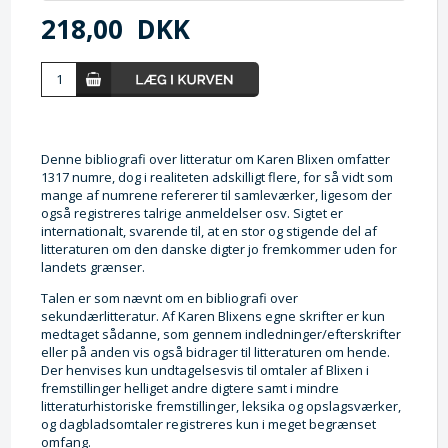
218,00
DKK
Denne bibliografi over litteratur om Karen Blixen omfatter
1317 numre, dog i realiteten adskilligt flere, for så vidt som
mange af numrene refererer til samleværker, ligesom der
også registreres talrige anmeldelser osv. Sigtet er
internationalt, svarende til, at en stor og stigende del af
litteraturen om den danske digter jo fremkommer uden for
landets grænser.
Talen er som nævnt om en bibliografi over
sekundærlitteratur. Af Karen Blixens egne skrifter er kun
medtaget sådanne, som gennem indledninger/efterskrifter
eller på anden vis også bidrager til litteraturen om hende.
Der henvises kun undtagelsesvis til omtaler af Blixen i
fremstillinger helliget andre digtere samt i mindre
litteraturhistoriske fremstillinger, leksika og opslagsværker,
og dagbladsomtaler registreres kun i meget begrænset
omfang.