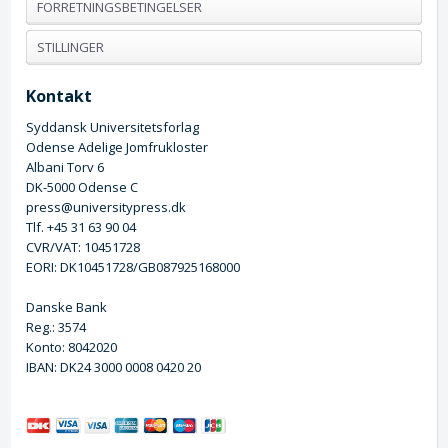
FORRETNINGSBETINGELSER
STILLINGER
Kontakt
Syddansk Universitetsforlag
Odense Adelige Jomfrukloster
Albani Torv 6
DK-5000 Odense C
press@universitypress.dk
Tlf. +45 31 63 90 04
CVR/VAT: 10451728
EORI: DK10451728/GB087925168000
Danske Bank
Reg.: 3574
Konto: 8042020
IBAN: DK24 3000 0008 0420 20