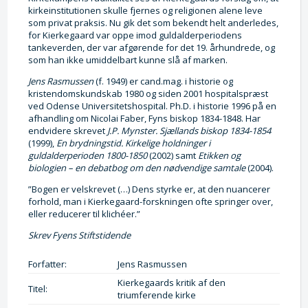
kirkeinstitutionen skulle fjernes og religionen alene leve
som privat praksis. Nu gik det som bekendt helt anderledes,
for Kierkegaard var oppe imod guldalderperiodens
tankeverden, der var afgørende for det 19. århundrede, og
som han ikke umiddelbart kunne slå af marken.
Jens Rasmussen
(f. 1949) er cand.mag. i historie og
kristendomskundskab 1980 og siden 2001 hospitalspræst
ved Odense Universitetshospital. Ph.D. i historie 1996 på en
afhandling om Nicolai Faber, Fyns biskop 1834-1848. Har
endvidere skrevet
J.P
. Mynster. Sjællands biskop 1834-1854
(1999),
En brydningstid. Kirkelige holdninger i
guldalderperioden 1800-1850
(2002) samt
Etikken og
biologien – en debatbog om den nødvendige samtale
(2004).
”Bogen er velskrevet (…) Dens styrke er, at den nuancerer
forhold, man i Kierkegaard-forskningen ofte springer over,
eller reducerer til klichéer.”
Skrev Fyens Stiftstidende
Forfatter:
Jens Rasmussen
Kierkegaards kritik af den
Titel:
triumferende kirke