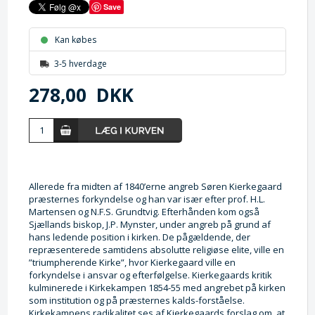
Save
Kan købes
3-5 hverdage
278,00
DKK
Allerede fra midten af 1840’erne angreb Søren Kierkegaard
præsternes forkyndelse og han var især efter prof. H.L.
Martensen og N.F.S. Grundtvig. Efterhånden kom også
Sjællands biskop, J.P. Mynster, under angreb på grund af
hans ledende position i kirken. De pågældende, der
repræsenterede samtidens absolutte religiøse elite, ville en
”triumpherende Kirke”, hvor Kierkegaard ville en
forkyndelse i ansvar og efterfølgelse. Kierkegaards kritik
kulminerede i Kirkekampen 1854-55 med angrebet på kirken
som institution og på præsternes kalds-forståelse.
Kirkekampens radikalitet ses af Kierkegaards forslag om, at