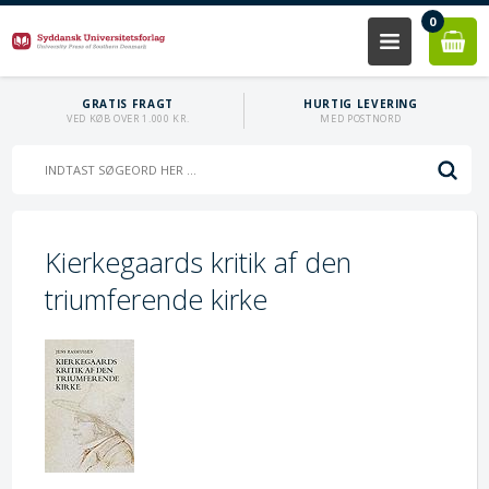
0
GRATIS FRAGT
HURTIG LEVERING
VED KØB OVER 1.000 KR.
MED POSTNORD
Kierkegaards kritik af den
triumferende kirke