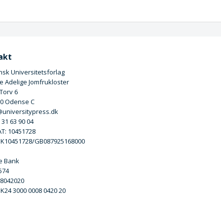
akt
sk Universitetsforlag
 Adelige Jomfrukloster
 Torv 6
00 Odense C
universitypress.dk
5 31 63 90 04
T: 10451728
DK10451728/GB087925168000
e Bank
3574
 8042020
DK24 3000 0008 0420 20