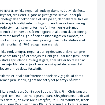
PETERSEN er ikke nogen almindelig økonom. Det vil de fleste,
 krydset Jørn Henriks, ganske givet gerne skrive under på.
 betegnelsen ”økonom” slet ikke på en, der hellere vil tale om
istoriske spidsfindigheder og Løgstrup end om incitamenter og
ede styringsinstrumenter – og for hvem en kronik med
olemik til enhver tid slår en højpandet akademisk udredning,
ærreste forstår. Og til sådan en blanding af en økonom, en
istoriker og en journalist med pibe og uden mobiltelefon er et
 helt naturligt, når 70-årsdagen nærmer sig.
o ikke nødvendigvis nogen alder, og det varsler ikke længere
iske afslutning på et arbejdsliv. Heldigvis – for med Jørn Henrik
 stadig sprudlende 70-årig at gøre, som ikke er holdt med at
ye veje. Men det er jo alligevel en milepæl, det er værd at
et gør vi med dette festskrift.
itlerne er, at alle forfatterne har delt en vigtig del af deres
v med Jørn Henrik, og det har sat tydelige aftryk på hver
 Lars Andersen, Dominique Bouchet, Niels Finn Christiansen,
Ingrid Henriksen, Bernard Jeune, Hans Chr. Johansen, Heidi Vad
n Kolstrup, Jon Kvist, Niels Kærgård, Poul Erik Mouritzen, Troels
iels Ploug, Peter Simonsen, Klaus Petersen, Lis Holm Petersen,