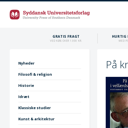
GRATIS FRAGT
HURTIG 
VED KØB OVER 1.000 KR.
MED P
På k
Nyheder
Filosofi & religion
Historie
Idræt
Klassiske studier
Kunst & arkitektur