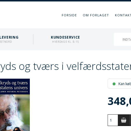
FORSIDE
OM FORLAGET
KONTAK
LEVERING
KUNDESERVICE
OSTNORD
HVERDAGE KL. 8-15
ryds og tværs i velfærdsstate
Kan kø
348,