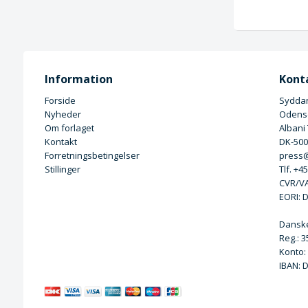
Information
Kont
Forside
Syddan
Nyheder
Odense
Om forlaget
Albani
Kontakt
DK-50
Forretningsbetingelser
press@
Stillinger
Tlf. +4
CVR/VA
EORI: 
Dansk
Reg.: 
Konto:
IBAN: 