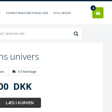
0
T
FORRETNINGSBETINGELSER
STILLINGER
ns univers
bes
3-5 hverdage
00
DKK