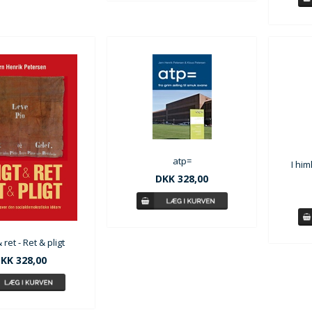
atp=
I hi
DKK 328,00
& ret - Ret & pligt
KK 328,00