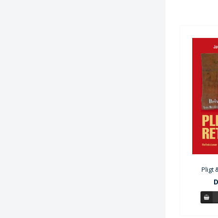
Pligt 
D