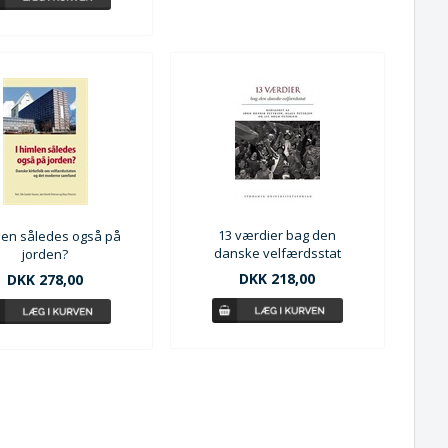
13 værdier bag den
mlen således også på
danske velfærdsstat
jorden?
DKK 218,00
DKK 278,00