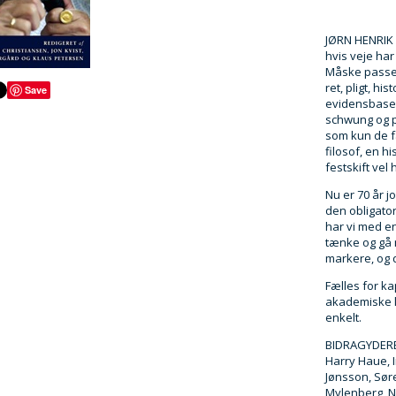
JØRN HENRIK 
hvis veje har
Måske passer
ret, pligt, h
Save
evidensbaser
schwung og p
som kun de f
filosof, en h
festskift vel
Nu er 70 år j
den obligator
har vi med en
tænke og gå n
markere, og d
Fælles for kap
akademiske li
enkelt.
BIDRAGYDERE:
Harry Haue, 
Jønsson, Søre
Mylenberg, N