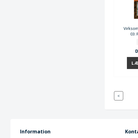
Virkso
03:
D
<
Information
Kont