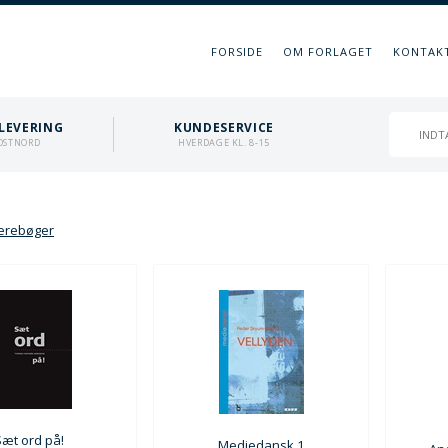
FORSIDE
OM FORLAGET
KONTAK
LEVERING
KUNDESERVICE
OSTNORD
HVERDAGE KL. 8-15
ærebøger
Sæt ord på!
Mediedansk 1