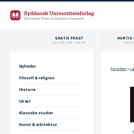
GRATIS FRAGT
HURTIG 
VED KØB OVER 1.000 KR.
MED P
Nyheder
Forsiden
»
L
Filosofi & religion
Historie
Idræt
Klassiske studier
Kunst & arkitektur