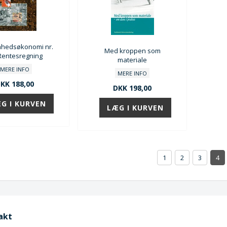
mhedsøkonomi nr.
Med kroppen som
 Rentesregning
materiale
MERE INFO
MERE INFO
KK 188,00
DKK 198,00
1
2
3
4
akt