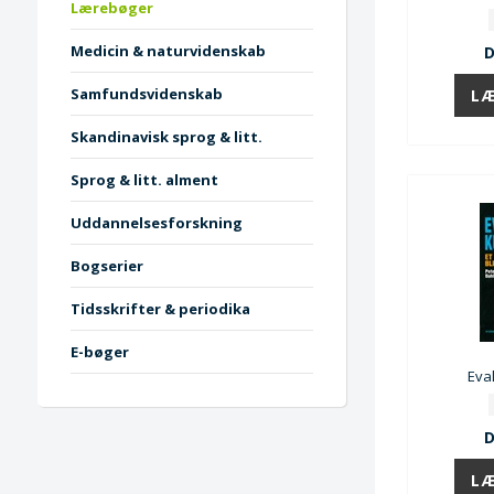
Lærebøger
Medicin & naturvidenskab
D
Samfundsvidenskab
Skandinavisk sprog & litt.
Sprog & litt. alment
Uddannelsesforskning
Bogserier
Tidsskrifter & periodika
E-bøger
Eva
D