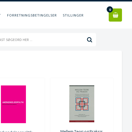
0
T
FORRETNINGSBETINGELSER
STILLINGER
Mellem Teori og Praksis