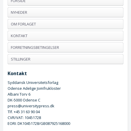
FORSIDE
NYHEDER
OM FORLAGET
KONTAKT
FORRETNINGSBETINGELSER
STILLINGER
Kontakt
Syddansk Universitetsforlag
Odense Adelige Jomfrukloster
Albani Torv 6
DK-5000 Odense C
press@universitypress.dk
Tlf. +45 31 63 90 04
CVR/VAT: 10451728
EORI: DK10451728/GB087925168000