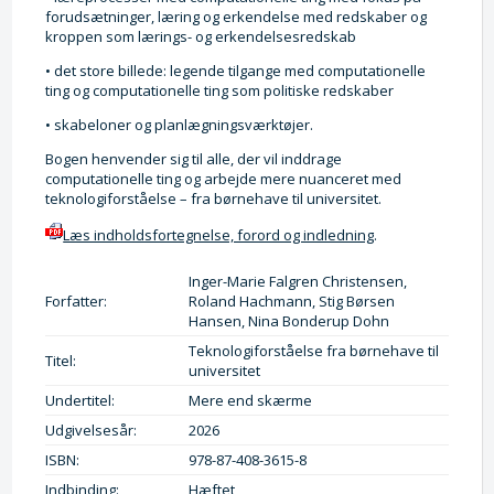
forudsætninger, læring og erkendelse med redskaber og
kroppen som lærings- og erkendelsesredskab
• det store billede: legende tilgange med computationelle
ting og computationelle ting som politiske redskaber
• skabeloner og planlægningsværktøjer.
Bogen henvender sig til alle, der vil inddrage
computationelle ting og arbejde mere nuanceret med
teknologiforståelse – fra børnehave til universitet.
Læs indholdsfortegnelse, forord og indledning
.
Inger-Marie Falgren Christensen,
Forfatter:
Roland Hachmann, Stig Børsen
Hansen, Nina Bonderup Dohn
Teknologiforståelse fra børnehave til
Titel:
universitet
Undertitel:
Mere end skærme
Udgivelsesår:
2026
ISBN:
978-87-408-3615-8
Indbinding:
Hæftet