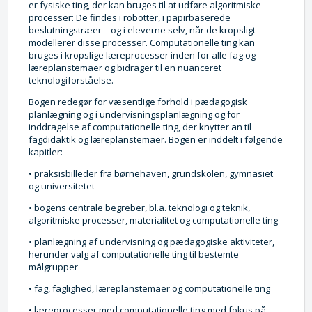
er fysiske ting, der kan bruges til at udføre algoritmiske
processer: De findes i robotter, i papirbaserede
beslutningstræer – og i eleverne selv, når de kropsligt
modellerer disse processer. Computationelle ting kan
bruges i kropslige læreprocesser inden for alle fag og
læreplanstemaer og bidrager til en nuanceret
teknologiforståelse.
Bogen redegør for væsentlige forhold i pædagogisk
planlægning og i undervisningsplanlægning og for
inddragelse af computationelle ting, der knytter an til
fagdidaktik og læreplanstemaer. Bogen er inddelt i følgende
kapitler:
• praksisbilleder fra børnehaven, grundskolen, gymnasiet
og universitetet
• bogens centrale begreber, bl.a. teknologi og teknik,
algoritmiske processer, materialitet og computationelle ting
• planlægning af undervisning og pædagogiske aktiviteter,
herunder valg af computationelle ting til bestemte
målgrupper
• fag, faglighed, læreplanstemaer og computationelle ting
• læreprocesser med computationelle ting med fokus på