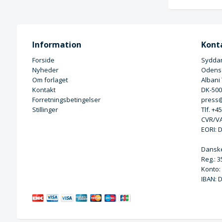
Information
Kont
Forside
Syddan
Nyheder
Odense
Om forlaget
Albani
Kontakt
DK-50
Forretningsbetingelser
press@
Stillinger
Tlf. +4
CVR/VA
EORI: 
Dansk
Reg.: 
Konto:
IBAN: 