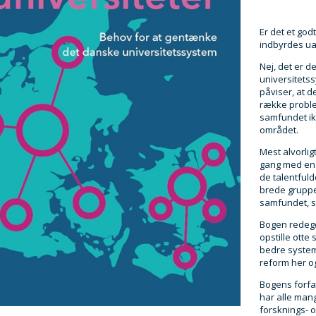
Er det et go
indbyrdes ua
Nej, det er d
universitet
påviser, at 
række proble
samfundet ik
området.
Mest alvorlig
gang med en 
de talentfuld
brede gruppe
samfundet, s
Bogen redegø
opstille otte
bedre system. 
reform her o
Bogens forfa
har alle mang
forsknings- 