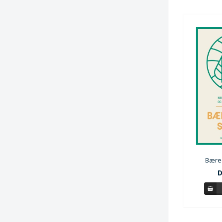
Bæred
D