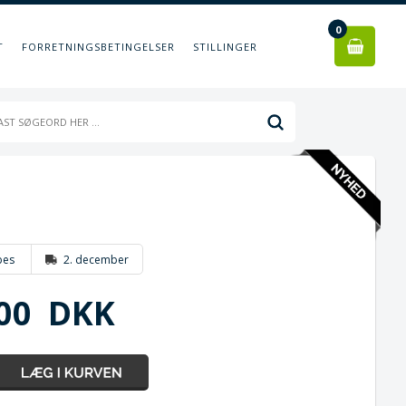
0
T
FORRETNINGSBETINGELSER
STILLINGER
bes
2. december
00
DKK