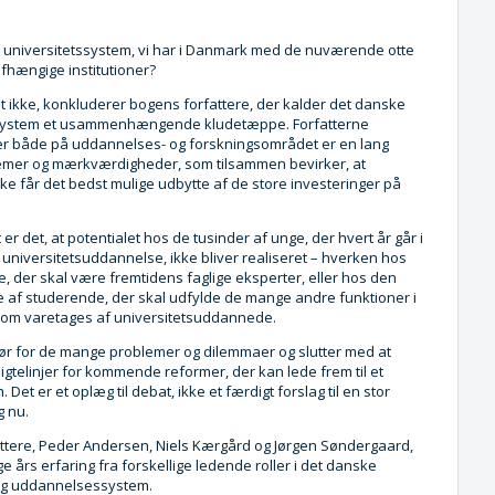
dt universitetssystem, vi har i Danmark med de nuværende otte
fhængige institutioner?
et ikke, konkluderer bogens forfattere, der kalder det danske
ssystem et usammenhængende kludetæppe. Forfatterne
der både på uddannelses- og forskningsområdet er en lang
mer og mærkværdigheder, som tilsammen bevirker, at
ke får det bedst mulige udbytte af de store investeringer på
t er det, at potentialet hos de tusinder af unge, der hvert år går i
universitetsuddannelse, ikke bliver realiseret – hverken hos
e, der skal være fremtidens faglige eksperter, eller hos den
 af studerende, der skal udfylde de mange andre funktioner i
om varetages af universitetsuddannede.
r for de mange problemer og dilemmaer og slutter med at
 sigtelinjer for kommende reformer, der kan lede frem til et
Det er et oplæg til debat, ikke et færdigt forslag til en stor
g nu.
ttere, Peder Andersen, Niels Kærgård og Jørgen Søndergaard,
e års erfaring fra forskellige ledende roller i det danske
og uddannelsessystem.