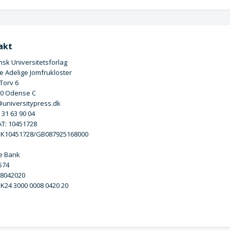
akt
sk Universitetsforlag
 Adelige Jomfrukloster
 Torv 6
00 Odense C
universitypress.dk
5 31 63 90 04
T: 10451728
DK10451728/GB087925168000
e Bank
3574
 8042020
DK24 3000 0008 0420 20