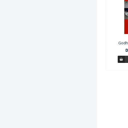
Godh
D