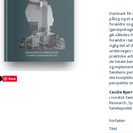
Danmark fik s
påtog sig et 
forældre svigt
(gen)opdragel
gik således h
forældre i t
vigtig del af
undersøges s
praktiske ar
de lokale bø
og implement
familiens pe
det kompleks
Save
perspektiv er
Cecilie Bjer
i nordisk fam
Research, Syd
familiepoliti
Forfatter:
Titel: