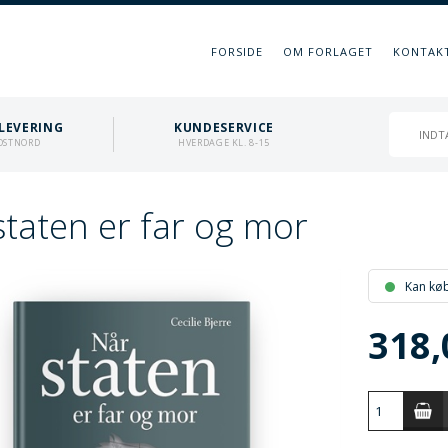
FORSIDE
OM FORLAGET
KONTAK
LEVERING
KUNDESERVICE
OSTNORD
HVERDAGE KL. 8-15
staten er far og mor
Kan kø
318,