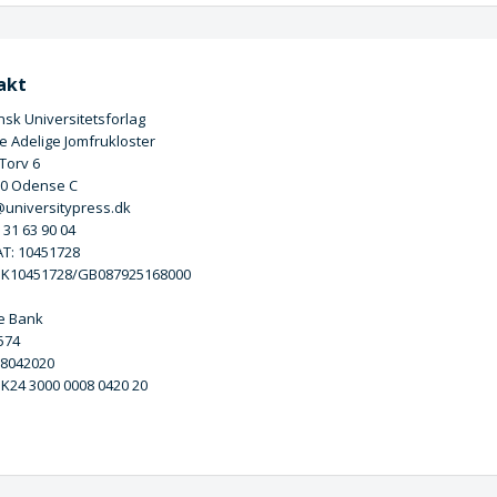
akt
sk Universitetsforlag
 Adelige Jomfrukloster
 Torv 6
00 Odense C
universitypress.dk
5 31 63 90 04
T: 10451728
DK10451728/GB087925168000
e Bank
3574
 8042020
DK24 3000 0008 0420 20