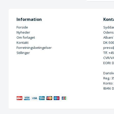
Information
Kont
Forside
Syddan
Nyheder
Odense
Om forlaget
Albani
Kontakt
DK-50
Forretningsbetingelser
press@
Stillinger
Tlf. +4
CVR/VA
EORI: 
Dansk
Reg.: 
Konto:
IBAN: 