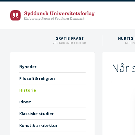
GRATIS FRAGT
HURTIG 
VED KØB OVER 1.000 KR.
MED P
Når 
Nyheder
Filosofi & religion
Historie
Idræt
Klassiske studier
Kunst & arkitektur