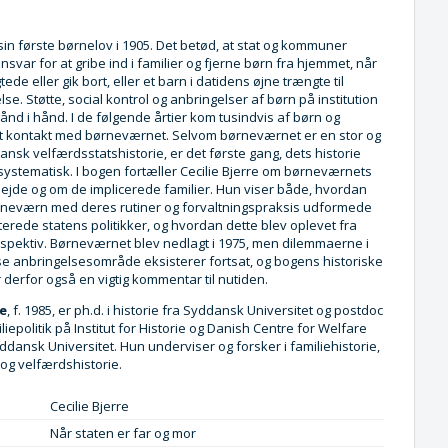
in første børnelov i 1905. Det betød, at stat og kommuner
ansvar for at gribe ind i familier og fjerne børn fra hjemmet, når
ede eller gik bort, eller et barn i datidens øjne trængte til
se. Støtte, social kontrol og anbringelser af børn på institution
ånd i hånd. I de følgende årtier kom tusindvis af børn og
æt kontakt med børneværnet. Selvom børneværnet er en stor og
 dansk velfærdsstatshistorie, er det første gang, dets historie
ystematisk. I bogen fortæller Cecilie Bjerre om børneværnets
bejde og om de implicerede familier. Hun viser både, hvordan
rneværn med deres rutiner og forvaltningspraksis udformede
erede statens politikker, og hvordan dette blev oplevet fra
rspektiv. Børneværnet blev nedlagt i 1975, men dilemmaerne i
e anbringelsesområde eksisterer fortsat, og bogens historiske
 derfor også en vigtig kommentar til nutiden.
re
, f. 1985, er ph.d. i historie fra Syddansk Universitet og postdoc
iliepolitik på Institut for Historie og Danish Centre for Welfare
dansk Universitet. Hun underviser og forsker i familiehistorie,
k og velfærdshistorie.
Cecilie Bjerre
Når staten er far og mor