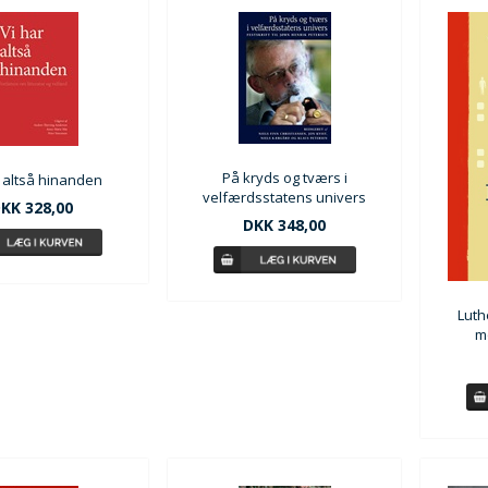
På kryds og tværs i
r altså hinanden
velfærdsstatens univers
KK 328,00
DKK 348,00
Luth
m