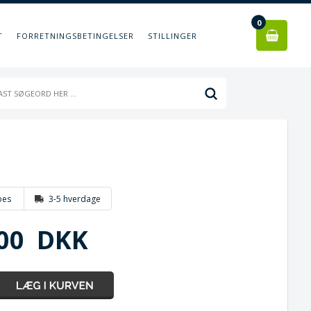
0
T
FORRETNINGSBETINGELSER
STILLINGER
bes
3-5 hverdage
00
DKK