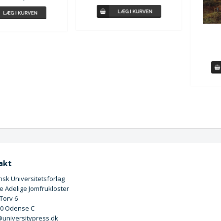
akt
sk Universitetsforlag
 Adelige Jomfrukloster
 Torv 6
00 Odense C
universitypress.dk