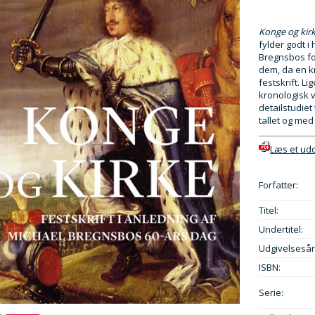
Konge og kir
fylder godt i 
Bregnsbos for
dem, da en k
festskrift. 
kronologisk v
detailstudiet
tallet og m
Læs et ud
Forfatter:
Titel:
Undertitel:
Udgivelsesår
ISBN:
Serie: