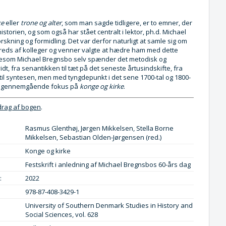
ke
eller
trone og alter
, som man sagde tidligere, er to emner, der
historien, og som også har stået centralt i lektor, ph.d. Michael
skning og formidling. Det var derfor naturligt at samle sig om
reds af kolleger og venner valgte at hædre ham med dette
Ligesom Michael Bregnsbo selv spænder det metodisk og
idt, fra senantikken til tæt på det seneste årtusindskifte, fra
 til syntesen, men med tyngdepunkt i det sene 1700-tal og 1800-
ed gennemgående fokus på
konge og kirke
.
drag af bogen
.
Rasmus Glenthøj, Jørgen Mikkelsen, Stella Borne
Mikkelsen, Sebastian Olden-Jørgensen (red.)
Konge og kirke
Festskrift i anledning af Michael Bregnsbos 60-års dag
:
2022
978-87-408-3429-1
University of Southern Denmark Studies in History and
Social Sciences, vol. 628