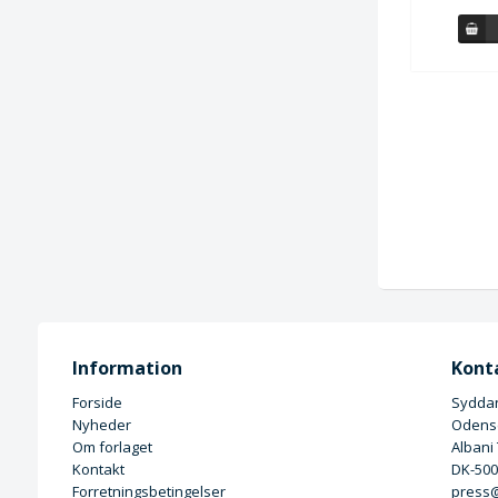
Information
Kont
Forside
Syddan
Nyheder
Odense
Om forlaget
Albani
Kontakt
DK-50
Forretningsbetingelser
press@