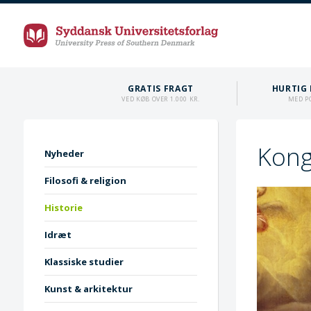
GRATIS FRAGT
HURTIG 
VED KØB OVER 1.000 KR.
MED P
Kong
Nyheder
Filosofi & religion
Historie
Idræt
Klassiske studier
Kunst & arkitektur