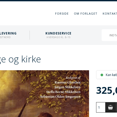
FORSIDE
OM FORLAGET
KONTAK
LEVERING
KUNDESERVICE
OSTNORD
HVERDAGE KL. 8-15
e og kirke
Kan kø
325,