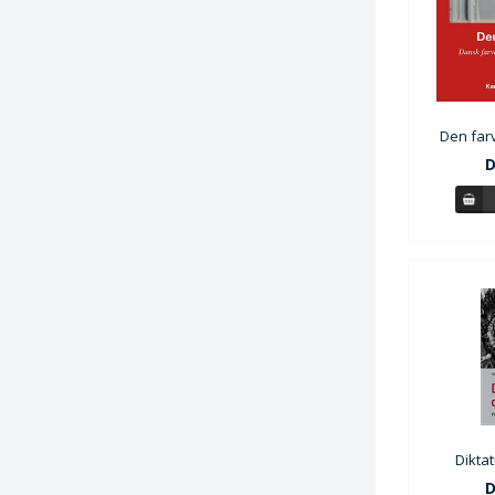
Den farve
D
Dikta
D