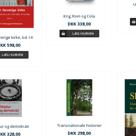
U
Krig, Rom og Cola
DKK 338,00
rige kirke, bd. I-II
KK 598,00
Transnationale historier
tur og demokrati
DKK 298,00
KK 328,00