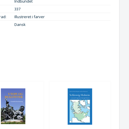
Indbundet
337
rad:
Illustreret i farver
Dansk