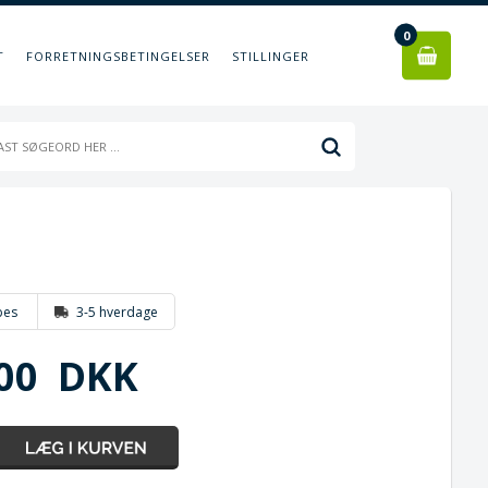
0
T
FORRETNINGSBETINGELSER
STILLINGER
bes
3-5 hverdage
00
DKK