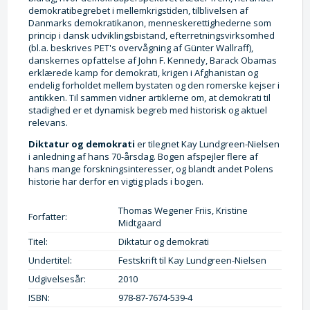
demokratibegrebet i mellemkrigstiden, tilblivelsen af
Danmarks demokratikanon, menneskerettighederne som
princip i dansk udviklingsbistand, efterretningsvirksomhed
(bl.a. beskrives PET's overvågning af Günter Wallraff),
danskernes opfattelse af John F. Kennedy, Barack Obamas
erklærede kamp for demokrati, krigen i Afghanistan og
endelig forholdet mellem bystaten og den romerske kejser i
antikken. Til sammen vidner artiklerne om, at demokrati til
stadighed er et dynamisk begreb med historisk og aktuel
relevans.
Diktatur og demokrati
er tilegnet Kay Lundgreen-Nielsen
i anledning af hans 70-årsdag. Bogen afspejler flere af
hans mange forskningsinteresser, og blandt andet Polens
historie har derfor en vigtig plads i bogen.
Thomas Wegener Friis, Kristine
Forfatter:
Midtgaard
Titel:
Diktatur og demokrati
Undertitel:
Festskrift til Kay Lundgreen-Nielsen
Udgivelsesår:
2010
ISBN:
978-87-7674-539-4