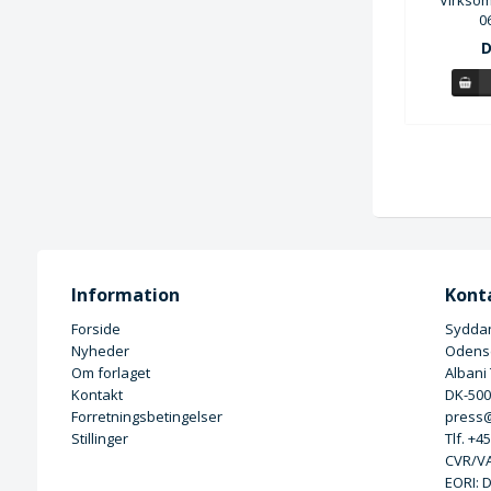
0
D
Information
Kont
Forside
Syddan
Nyheder
Odense
Om forlaget
Albani
Kontakt
DK-50
Forretningsbetingelser
press@
Stillinger
Tlf. +4
CVR/VA
EORI: 