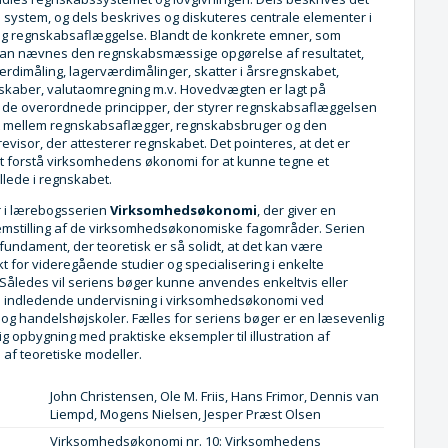
system, og dels beskrives og diskuteres centrale elementer i
g regnskabsaflæggelse. Blandt de konkrete emner, som
an nævnes den regnskabsmæssige opgørelse af resultatet,
ærdimåling, lagerværdimålinger, skatter i årsregnskabet,
kaber, valutaomregning m.v. Hovedvægten er lagt på
f de overordnede principper, der styrer regnskabsaflæggelsen
t mellem regnskabsaflægger, regnskabsbruger og den
visor, der attesterer regnskabet. Det pointeres, at det er
t forstå virksomhedens økonomi for at kunne tegne et
lede i regnskabet.
 i lærebogsserien
Virksomhedsøkonomi
, der giver en
mstilling af de virksomhedsøkonomiske fagområder. Serien
fundament, der teoretisk er så solidt, at det kan være
 for videregående studier og specialisering i enkelte
Således vil seriens bøger kunne anvendes enkeltvis eller
en indledende undervisning i virksomhedsøkonomi ved
 og handelshøjskoler. Fælles for seriens bøger er en læsevenlig
g opbygning med praktiske eksempler til illustration af
af teoretiske modeller.
John Christensen, Ole M. Friis, Hans Frimor, Dennis van
Liempd, Mogens Nielsen, Jesper Præst Olsen
Virksomhedsøkonomi nr. 10: Virksomhedens