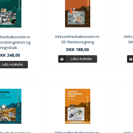
Virksomhedsøkonomi nr.
Virk
mhedsøkonomi nr.
03: Rentesregning
04
kostningsteori og
regnskab
DKK 188,00
KK 248,00
Virksomhedsøkonomi nr.
mhedsøkonomi nr.
Virk