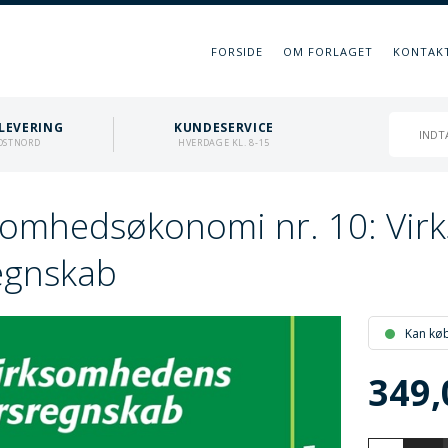
FORSIDE
OM FORLAGET
KONTAK
LEVERING
KUNDESERVICE
OSTNORD
HVERDAGE KL. 8-15
somhedsøkonomi nr. 10: Vi
egnskab
Kan kø
349,