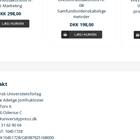
08:
6: Marketing
0
Samfundsvidenskabelige
pro
KK 298,00
metoder
DKK 198,00
akt
sk Universitetsforlag
 Adelige Jomfrukloster
 Torv 6
00 Odense C
universitypress.dk
5 31 63 90 04
T: 10451728
DK10451728/GB087925168000