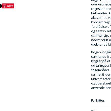
overordnede 
Save
regnskabet o
behandles, k
aktivernes v
koncernregns
forståelse a
og samspille
uafhængige re
nødvendigt a
dækkende bil
Bogen indgår
samlende fre
bygger på et 
udgangspunkt
fagområder. 
samlet til d
universiteter
og overskueli
anvendelsen 
Forfatter: