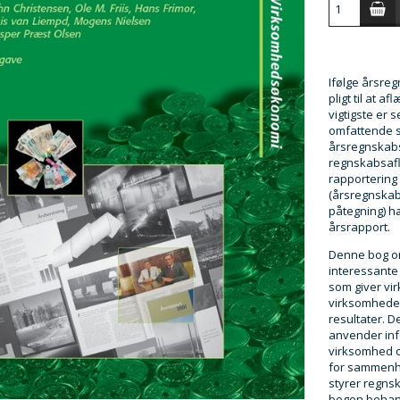
Ifølge årsre
pligt til at 
vigtigste er 
omfattende sæ
årsregnskabs
regnskabsafl
rapportering
(årsregnskab
påtegning) 
årsrapport.
Denne bog o
interessante
som giver vi
virksomhede
resultater. 
anvender inf
virksomhed o
for sammenh
styrer regns
bogen behand