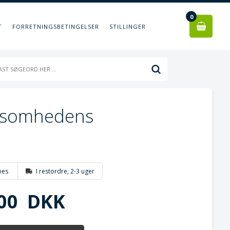
0
T
FORRETNINGSBETINGELSER
STILLINGER
rksomhedens
bes
I restordre, 2-3 uger
00
DKK