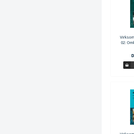
Virkso
02: Om
D
Virkso