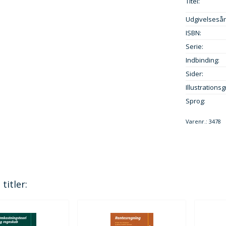
Titel:
Udgivelsesår
ISBN:
Serie:
Indbinding:
Sider:
Illustrationsg
Sprog:
Varenr.:
3478
titler: