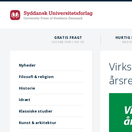
GRATIS FRAGT
HURTIG 
VED KØB OVER 1.000 KR.
MED P
Virk
Nyheder
årsr
Filosofi & religion
Historie
Idræt
Klassiske studier
Kunst & arkitektur