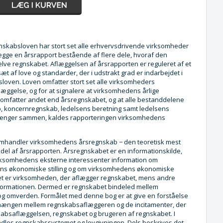
gnskabsloven har stort set alle erhvervsdrivende virksomheder
aflægge en årsrapport bestående af flere dele, hvoraf den
selve regnskabet. Aflæggelsen af årsrapporten er reguleret af et
t af love og standarder, der i udstrakt grad er indarbejdet i
loven. Loven omfatter stort set alle virksomheders
æggelse, og for at signalere at virksomhedens årlige
 omfatter andet end årsregnskabet, og at alle bestanddelene
, koncernregnskab, ledelsens beretning samt ledelsens
hænger sammen, kaldes rapporteringen virksomhedens
mhandler virksomhedens årsregnskab − den teoretisk mest
 del af årsrapporten. Årsregnskabet er en informationskilde,
rksomhedens eksterne interessenter information om
ns økonomiske stilling og om virksomhedens økonomiske
Det er virksomheden, der aflægger regnskabet, mens andre
ormationen. Dermed er regnskabet bindeled mellem
g omverden. Formålet med denne bog er at give en forståelse
ængen mellem regnskabsaflæggeren og de incitamenter, der
kabsaflæggelsen, regnskabet og brugeren af regnskabet. I
les regnskabssystemet og lovgivningen. Dels beskrives det