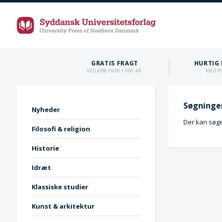
GRATIS FRAGT
HURTIG 
VED KØB OVER 1.000 KR.
MED P
Søgningen
Nyheder
Der kan søges
Filosofi & religion
Historie
Idræt
Klassiske studier
Kunst & arkitektur