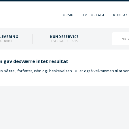
FORSIDE
OM FORLAGET
KONTAK
LEVERING
KUNDESERVICE
OSTNORD
HVERDAGE KL. 8-15
 gav desværre intet resultat
 på titel, forfatter, isbn og i beskrivelsen. Du er også velkommen til at s