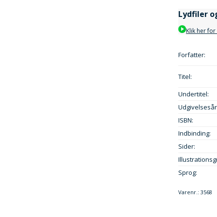
Lydfiler o
Klik her for
Forfatter:
Titel:
Undertitel:
Udgivelsesår
ISBN:
Indbinding:
Sider:
Illustrationsg
Sprog:
Varenr.:
3568