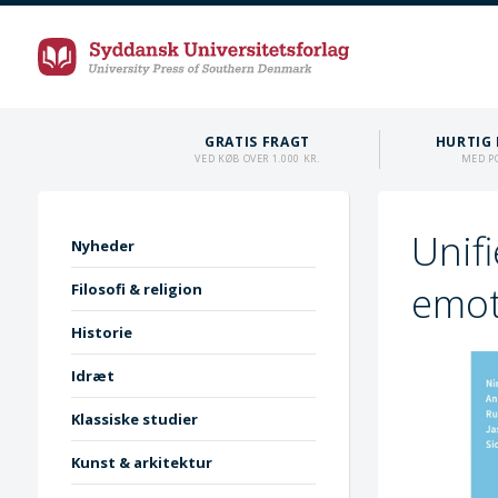
GRATIS FRAGT
HURTIG 
VED KØB OVER 1.000 KR.
MED P
Unif
Nyheder
emoti
Filosofi & religion
Historie
Idræt
Klassiske studier
Kunst & arkitektur