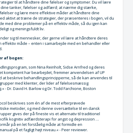
trategier til at håndtere dine følelser og symptomer. Du vil lære
 dine tanker, følelser og adfærd; at nærme dig stærke,
følelser og lære mere effektive måder at håndtere dine
Ved aktivt at træne de strategier, der præsenteres i bogen, vil du
jde med dine problemer på en effektiv måde, så du igen kan
deligt og meningsfuldt liv.
der sig til mennesker, der gerne vil lære at håndtere deres
en effektiv måde – enten i samarbejde med en behandler eller
d.
r af bogen:
dlingsprogram, som Nina Reinholt, Sidse Arnfred og deres
et kompetent har bearbejdet, fremmer anvendelsen af UP
ed at beskrive behandlingsprincipperne, så de kan anvendes til
grupper med klienter, der lider af følelsesmæssig
.« - Dr. David H. Barlow og Dr. Todd Farchione, Boston
tocol beskrives som én af de mest efterprøvede
tiske metoder, og med denne oversættelse til en dansk
upper gives der på fineste vis et alternativ til traditionel
cifik kognitiv adfærdsterapi for angst og depression …
ormår på en let forståelig måde at formidle en
nual på et fagligt højt niveau.« - Peer reviewer.