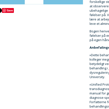
forskellige s
at observere
ubehagelige 
Save
følelser på. 
lære at arbe
leve et almin
Bogen henven
følelser på 
på egen hån
Anbefalinge
»Dette behan
kolleger meg
betydeligt v
behandling i 
dysregulering
University.
»Unified Pro
transdiagnos
manual for gr
diagnose-spe
Forfatterne f
behandlingsma