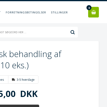
0
T
FORRETNINGSBETINGELSER
STILLINGER
isk behandling af
10 eks.)
bes
3-5 hverdage
5,00
DKK