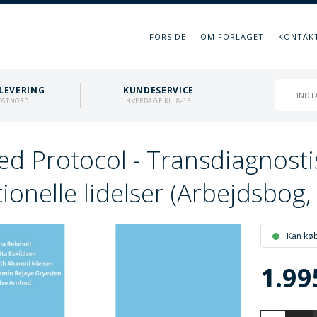
FORSIDE
OM FORLAGET
KONTAK
LEVERING
KUNDESERVICE
OSTNORD
HVERDAGE KL. 8-15
ied Protocol - Transdiagnost
onelle lidelser (Arbejdsbog, 
Kan kø
1.99