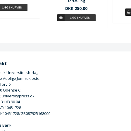
fortælling
DKK 250,00
akt
sk Universitetsforlag
 Adelige Jomfrukloster
 Torv 6
00 Odense C
universitypress.dk
5 31 63 90 04
T: 10451728
DK10451728/GB087925168000
e Bank