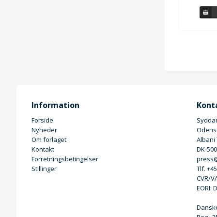
Information
Kont
Forside
Syddan
Nyheder
Odense
Om forlaget
Albani
Kontakt
DK-50
Forretningsbetingelser
press@
Stillinger
Tlf. +4
CVR/VA
EORI: 
Dansk