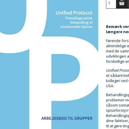
Bemærk venl
længere ned
Førende fors
almindelige 
med de samme
udviklingen 
forskellige e
Unified Proto
et sådant be
kolleger ved 
USA.
Behandlingsp
problemer me
såsom somati
spiseforstyrr
Behandlingsp
dine følelse
til at gøre 