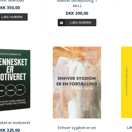
elser (Manual)
lidelser (Arbejdsbog, 1
eks.)
KK 350,00
DKK 300,00
ket er motiveret
Læ
Enhver sygdom er en
KK 325,00