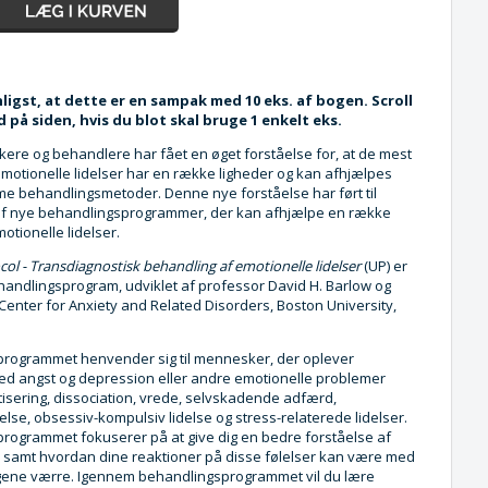
igst, at dette er en sampak med 10 eks. af bogen. Scroll
 på siden, hvis du blot skal bruge 1 enkelt eks.
kere og behandlere har fået en øget forståelse for, at de mest
emotionelle lidelser har en række ligheder og kan afhjælpes
 behandlingsmetoder. Denne nye forståelse har ført til
af nye behandlingsprogrammer, der kan afhjælpe en række
motionelle lidelser.
col - Transdiagnostisk behandling af emotionelle lidelser
(UP) er
handlingsprogram, udviklet af professor David H. Barlow og
Center for Anxiety and Related Disorders, Boston University,
rogrammet henvender sig til mennesker, der oplever
d angst og depression eller andre emotionelle problemer
sering, dissociation, vrede, selvskadende adfærd,
else, obsessiv-kompulsiv lidelse og stress-relaterede lidelser.
rogrammet fokuserer på at give dig en bedre forståelse af
r, samt hvordan dine reaktioner på disse følelser kan være med
tingene værre. Igennem behandlingsprogrammet vil du lære