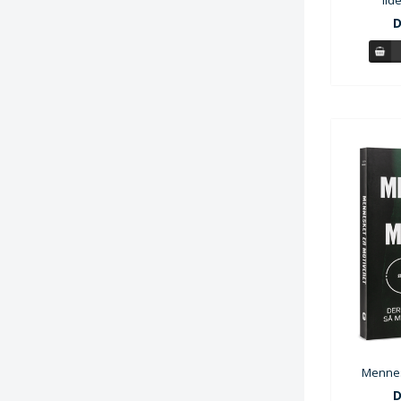
lid
D
Mennes
D