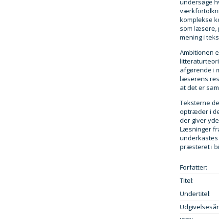
undersøge hv
værkfortolkn
komplekse ko
som læsere, p
mening i teks
Ambitionen e
litteraturteor
afgørende i 
læserens resp
at det er sam
Teksterne de
optræder i d
der giver yde
Læsninger fra
underkastes 
præsteret i b
Forfatter:
Titel:
Undertitel:
Udgivelsesår