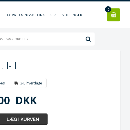
0
T
FORRETNINGSBETINGELSER
STILLINGER
I-II
bes
3-5 hverdage
00
DKK