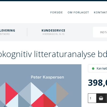
FORSIDE
OM FORLAGET
KONTAK
LEVERING
KUNDESERVICE
OSTNORD
HVERDAGE KL. 8-15
kognitiv litteraturanalyse bd. 
Kan kø
398,