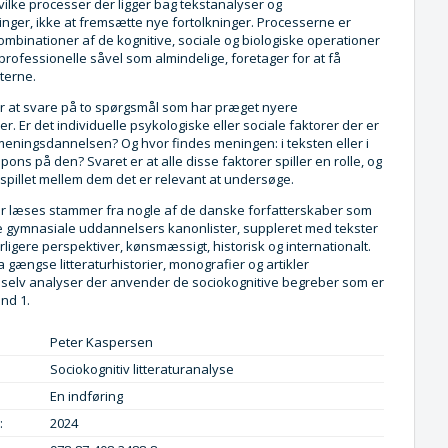
ilke processer der ligger bag tekstanalyser og
inger, ikke at fremsætte nye fortolkninger. Processerne er
mbinationer af de kognitive, sociale og biologiske operationer
rofessionelle såvel som almindelige, foretager for at få
terne.
r at svare på to spørgsmål som har præget nyere
ier. Er det individuelle psykologiske eller sociale faktorer der er
meningsdannelsen? Og hvor findes meningen: i teksten eller i
ons på den? Svaret er at alle disse faktorer spiller en rolle, og
spillet mellem dem det er relevant at undersøge.
r læses stammer fra nogle af de danske forfatterskaber som
e gymnasiale uddannelsers kanonlister, suppleret med tekster
rligere perspektiver, kønsmæssigt, historisk og internationalt.
 gængse litteraturhistorier, monografier og artikler
selv analyser der anvender de sociokognitive begreber som er
ind 1.
Peter Kaspersen
Sociokognitiv litteraturanalyse
En indføring
:
2024