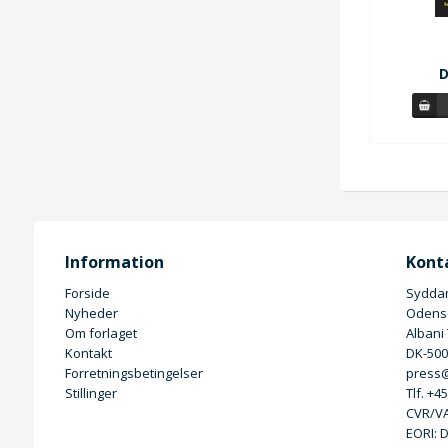
D
Information
Kont
Forside
Syddan
Nyheder
Odense
Om forlaget
Albani
Kontakt
DK-50
Forretningsbetingelser
press@
Stillinger
Tlf. +4
CVR/VA
EORI: 