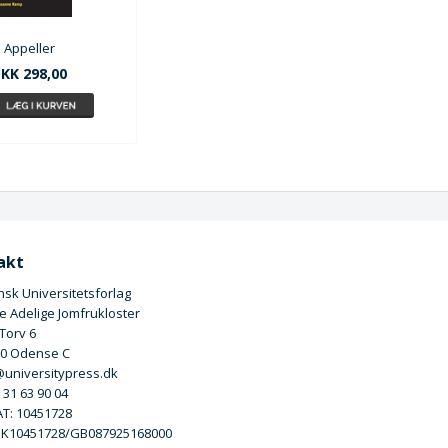
Appeller
KK 298,00
akt
sk Universitetsforlag
 Adelige Jomfrukloster
 Torv 6
00 Odense C
universitypress.dk
5 31 63 90 04
T: 10451728
DK10451728/GB087925168000