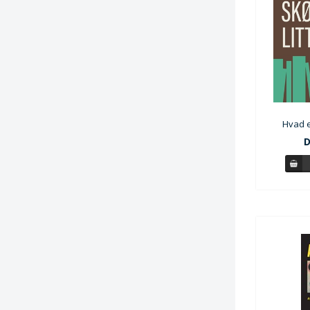
Hvad e
D