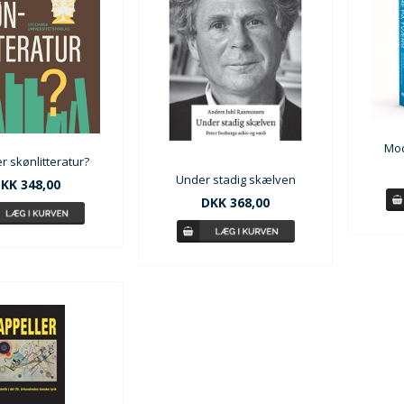
Mod
r skønlitteratur?
Under stadig skælven
KK 348,00
DKK 368,00