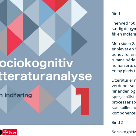
Bind 1
I henved 150
særlig de gy
fik en indfø
Men siden 2. 
er blevet en 
behov for en
rumme både t
humaniora, s
en ny plads 
Litteratur er 
verdener som 
hinanden og 
spørgsmålste
processer so
samspillet me
komponenter u
Bind 2
Sociokognitiv
Save