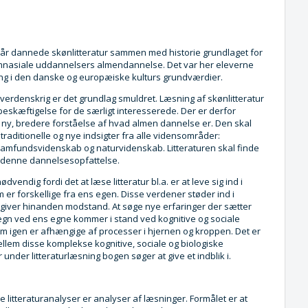
 år dannede skønlitteratur sammen med historie grundlaget for
mnasiale uddannelsers almendannelse. Det var her eleverne
ring i den danske og europæiske kulturs grundværdier.
verdenskrig er det grundlag smuldret. Læsning af skønlitteratur
beskæftigelse for de særligt interesserede. Der er derfor
 ny, bredere forståelse af hvad almen dannelse er. Den skal
raditionelle og nye indsigter fra alle vidensområder:
amfundsvidenskab og naturvidenskab. Litteraturen skal finde
i denne dannelsesopfattelse.
nødvendig fordi det at læse litteratur bl.a. er at leve sig ind i
er forskellige fra ens egen. Disse verdener støder ind i
giver hinanden modstand. At søge nye erfaringer der sætter
gn ved ens egne kommer i stand ved kognitive og sociale
m igen er afhængige af processer i hjernen og kroppen. Det er
llem disse komplekse kognitive, sociale og biologiske
nder litteraturlæsning bogen søger at give et indblik i.
e litteraturanalyser er analyser af læsninger. Formålet er at