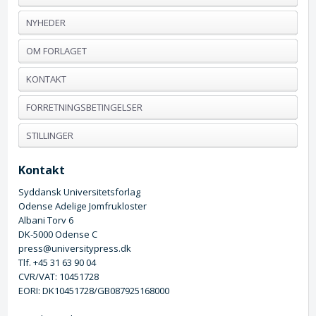
NYHEDER
OM FORLAGET
KONTAKT
FORRETNINGSBETINGELSER
STILLINGER
Kontakt
Syddansk Universitetsforlag
Odense Adelige Jomfrukloster
Albani Torv 6
DK-5000 Odense C
press@universitypress.dk
Tlf. +45 31 63 90 04
CVR/VAT: 10451728
EORI: DK10451728/GB087925168000