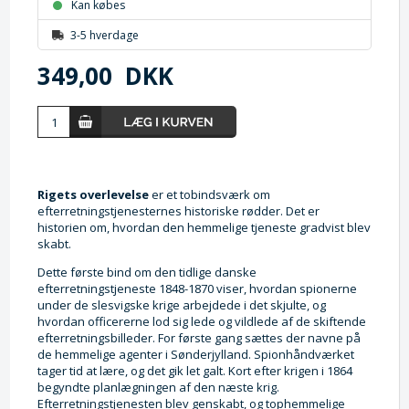
Kan købes
3-5 hverdage
349,00
DKK
Rigets overlevelse
er et tobindsværk om
efterretningstjenesternes historiske rødder. Det er
historien om, hvordan den hemmelige tjeneste gradvist blev
skabt.
Dette første bind om den tidlige danske
efterretningstjeneste 1848-1870 viser, hvordan spionerne
under de slesvigske krige arbejdede i det skjulte, og
hvordan officererne lod sig lede og vildlede af de skiftende
efterretningsbilleder. For første gang sættes der navne på
de hemmelige agenter i Sønderjylland. Spionhåndværket
tager tid at lære, og det gik let galt. Kort efter krigen i 1864
begyndte planlægningen af den næste krig.
Efterretningstjenesten blev genskabt, og tophemmelige