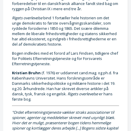
forberedelser til en danskfransk alliance fandt sted bag om
ryggen på Christian IX i mere end tre år.
Rigets overlevelse
bind 1 fortæller hele historien om det
unge demokratis to første overvågningsskandaler, som
ryddede forsiderne i 1850 og 1865. Det svære dilemma
mellem de liberale frihedsrettigheder og statens sikkerhed
har altid eksisteret, og indgreb i frihedsrettighederne er en
del af demokratiets historie.
Bogen indledes med et forord af Lars Findsen, tidligere chef
for Politiets Efterretningstjeneste og for Forsvarets
Efterretningstjeneste.
Kristian Bruhn
(f. 1976) er uddannet cand.mag. og ph.d. fra
Københavns Universitet. Hans forskningsområde er
Danmarks sikkerhedspolitiske og militære historie i det 19.
og 20. århundrede. Han har skrevet diverse artikler på
dansk, tysk, fransk og engelsk.
Rigets overlevelse
er hans
første bog.
"Ordet efterretningstjeneste vækker straks associationer til
spioner, agenter og meddelelser skrevet med usynligt blæk.
Hvor det er muligt, præsenterer bogen tidens hemmelige
spioner og kortlægger deres arbejde [...] Bogens sidste kapitel