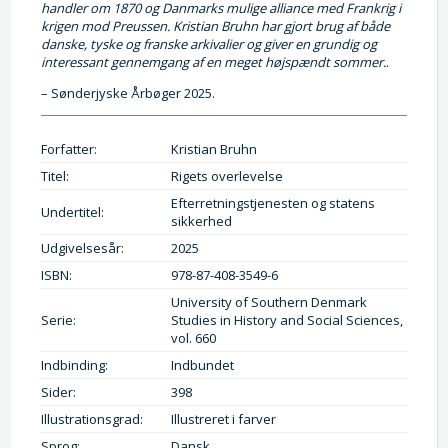
handler om 1870 og Danmarks mulige alliance med Frankrig i
krigen mod Preussen. Kristian Bruhn har gjort brug af både
danske, tyske og franske arkivalier og giver en grundig og
interessant gennemgang af en meget højspændt sommer.
.
– Sønderjyske Årbøger 2025.
Forfatter:
Kristian Bruhn
Titel:
Rigets overlevelse
Efterretningstjenesten og statens
Undertitel:
sikkerhed
Udgivelsesår:
2025
ISBN:
978-87-408-3549-6
University of Southern Denmark
Serie:
Studies in History and Social Sciences,
vol. 660
Indbinding:
Indbundet
Sider:
398
Illustrationsgrad:
Illustreret i farver
Sprog:
Dansk