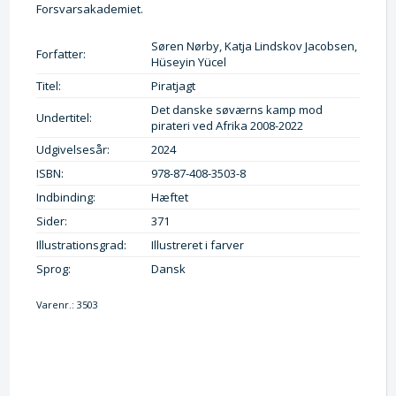
Forsvarsakademiet.
Søren Nørby, Katja Lindskov Jacobsen,
Forfatter:
Hüseyin Yücel
Titel:
Piratjagt
Det danske søværns kamp mod
Undertitel:
pirateri ved Afrika 2008-2022
Udgivelsesår:
2024
ISBN:
978-87-408-3503-8
Indbinding:
Hæftet
Sider:
371
Illustrationsgrad:
Illustreret i farver
Sprog:
Dansk
Varenr.:
3503