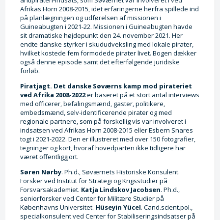
Afrikas Horn 2008-2015, idet erfaringerne herfra spillede ind
på planlægningen og udførelsen af missionen i
Guineabugten i 2021-22. Missionen i Guineabugten havde
sit dramatiske højdepunkt den 24. november 2021. Her
endte danske styrker i skududveksling med lokale pirater,
hvilket kostede fem formodede pirater livet. Bogen dækker
også denne episode samt det efterfølgende juridiske
forløb.
Piratjagt. Det danske Søværns kamp mod pirateriet
ved Afrika 2008-2022
er baseret på et stort antal interviews
med officerer, befalingsmænd, gaster, politikere,
embedsmænd, selv-identificerende pirater og med
regionale partnere, som på forskellig vis var involveret i
indsatsen ved Afrikas Horn 2008-2015 eller Esbern Snares
togt i 2021-2022. Den er illustreret med over 150 fotografier,
tegninger og kort, hvoraf hovedparten ikke tidligere har
været offentliggjort.
Søren Nørby
. Ph.d., Søværnets Historiske Konsulent.
Forsker ved Institut for Strategi og Krigsstudier på
Forsvarsakademiet.
Katja Lindskov Jacobsen
. Ph.d.,
seniorforsker ved Center for Militære Studier på
Københavns Universitet.
Hüseyin Yücel
. Cand.scient.pol.,
specialkonsulent ved Center for Stabiliseringsindsatser på