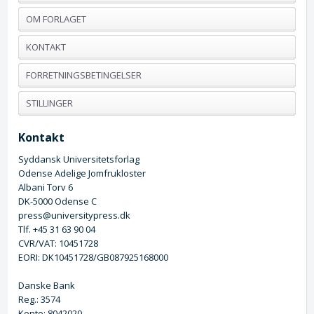
OM FORLAGET
KONTAKT
FORRETNINGSBETINGELSER
STILLINGER
Kontakt
Syddansk Universitetsforlag
Odense Adelige Jomfrukloster
Albani Torv 6
DK-5000 Odense C
press@universitypress.dk
Tlf. +45 31 63 90 04
CVR/VAT: 10451728
EORI: DK10451728/GB087925168000
Danske Bank
Reg.: 3574
Konto: 8042020