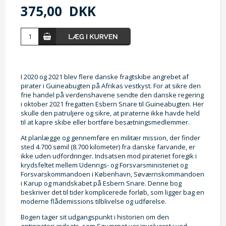
375,00
DKK
I 2020 og 2021 blev flere danske fragtskibe angrebet af
pirater i Guineabugten på Afrikas vestkyst. For at sikre den
frie handel på verdenshavene sendte den danske regering
i oktober 2021 fregatten Esbern Snare til Guineabugten. Her
skulle den patruljere og sikre, at piraterne ikke havde held
til at kapre skibe eller bortføre besætningsmedlemmer.
At planlægge og gennemføre en militær mission, der finder
sted 4.700 sømil (8.700 kilometer) fra danske farvande, er
ikke uden udfordringer. Indsatsen mod pirateriet foregik i
krydsfeltet mellem Udenrigs- og Forsvarsministeriet og
Forsvarskommandoen i København, Søværnskommandoen
i Karup og mandskabet på Esbern Snare. Denne bog
beskriver det til tider komplicerede forløb, som ligger bag en
moderne flådemissions tilblivelse og udførelse.
Bogen tager sit udgangspunkt i historien om den
antipirateri-indsats, som Søværnet var involveret i ved