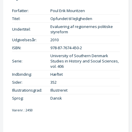
Forfatter:
Poul Erik Mouritzen
Titel:
Opfundet til lejligheden
Evaluering af regionernes politiske
Undertitel:
styreform
Udgivelsesår:
2010
ISBN:
978-87-7674-450-2
University of Southern Denmark
Serie:
Studies in History and Social Sciences,
vol. 406
Indbinding:
Hæftet
Sider:
352
Illustrationsgrad:
Illustreret
Sprog:
Dansk
Varenr.:
2450