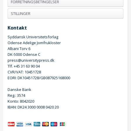
FORRETNINGSBETINGELSER
STILLINGER
Kontakt
Syddansk Universitetsforlag
Odense Adelige Jomfrukloster
Albani Torv 6
DK-5000 Odense C
press@universitypress.dk
Tlf. +45 31 63 90 04
CVR/VAT: 10451728
EORI: DK10451728/GB087925168000
Danske Bank
Reg.: 3574
Konto: 8042020
IBAN: DK24 3000 0008 0420 20