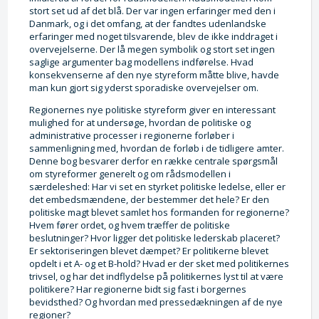
stort set ud af det blå. Der var ingen erfaringer med den i
Danmark, og i det omfang, at der fandtes udenlandske
erfaringer med noget tilsvarende, blev de ikke inddraget i
overvejelserne. Der lå megen symbolik og stort set ingen
saglige argumenter bag modellens indførelse. Hvad
konsekvenserne af den nye styreform måtte blive, havde
man kun gjort sig yderst sporadiske overvejelser om.
Regionernes nye politiske styreform giver en interessant
mulighed for at undersøge, hvordan de politiske og
administrative processer i regionerne forløber i
sammenligning med, hvordan de forløb i de tidligere amter.
Denne bog besvarer derfor en række centrale spørgsmål
om styreformer generelt og om rådsmodellen i
særdeleshed: Har vi set en styrket politiske ledelse, eller er
det embedsmændene, der bestemmer det hele? Er den
politiske magt blevet samlet hos formanden for regionerne?
Hvem fører ordet, og hvem træffer de politiske
beslutninger? Hvor ligger det politiske lederskab placeret?
Er sektoriseringen blevet dæmpet? Er politikerne blevet
opdelt i et A- og et B-hold? Hvad er der sket med politikernes
trivsel, og har det indflydelse på politikernes lyst til at være
politikere? Har regionerne bidt sig fast i borgernes
bevidsthed? Og hvordan med pressedækningen af de nye
regioner?