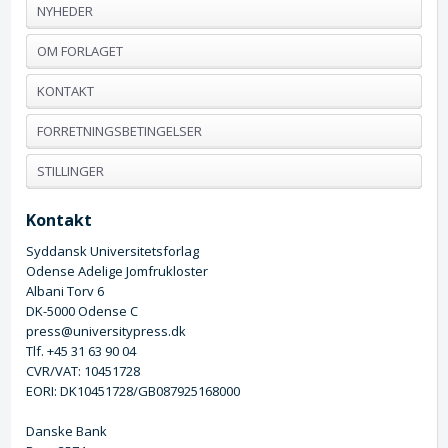
NYHEDER
OM FORLAGET
KONTAKT
FORRETNINGSBETINGELSER
STILLINGER
Kontakt
Syddansk Universitetsforlag
Odense Adelige Jomfrukloster
Albani Torv 6
DK-5000 Odense C
press@universitypress.dk
Tlf. +45 31 63 90 04
CVR/VAT: 10451728
EORI: DK10451728/GB087925168000
Danske Bank