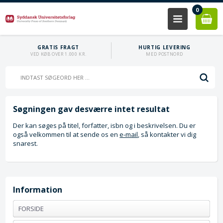
0
GRATIS FRAGT
HURTIG LEVERING
VED KØB OVER 1.000 KR.
MED POSTNORD
Søgningen gav desværre intet resultat
Der kan søges på titel, forfatter, isbn og i beskrivelsen. Du er
også velkommen til at sende os en
e-mail
, så kontakter vi dig
snarest.
Information
FORSIDE