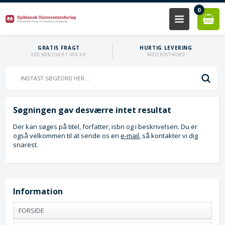
0
GRATIS FRAGT
HURTIG LEVERING
VED KØB OVER 1.000 KR.
MED POSTNORD
Søgningen gav desværre intet resultat
Der kan søges på titel, forfatter, isbn og i beskrivelsen. Du er
også velkommen til at sende os en
e-mail
, så kontakter vi dig
snarest.
Information
FORSIDE