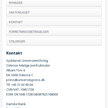
NYHEDER
OM FORLAGET
KONTAKT
FORRETNINGSBETINGELSER
STILLINGER
Kontakt
Syddansk Universitetsforlag
Odense Adelige Jomfrukloster
Albani Torv 6
DK-5000 Odense C
press@universitypress.dk
Tlf. +45 31 63 90 04
CVR/VAT: 10451728
EORI: DK10451728/GB087925168000
Danske Bank