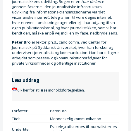
journalistikkens udvikling. Bogen er en
tour de force
gennem faserne i den journalistiske infrastrukturs
udvikling; fra informations-transmissionerne via ’det
victorianske internet’, telegrafien, til vore dages internet,
hvor enhver – beslutningstager eller ej – har adgang til sin
egen publikationskanal, og hvor journalistikken, som vi har
kendt den, måske er på vej ind i en ny fase, nedbrydelsens.
Peter Bro
er lektor, ph.d., cand.comm. ved Center for
Journalistik på Syddansk Universitet, hvor han forsker og
underviser i journalistik og kommunikation. Han har tidligere
arbejdet som presse- og kommunikationsrådgiver for
private virksomheder og offentlige institutioner.
Læs uddrag
Klik her for at læse indholdsfortegnelsen
.
Forfatter:
Peter Bro
Titel:
Menneskelig kommunikation
Fra telegrafisternes til journalisternes
Undertitel: