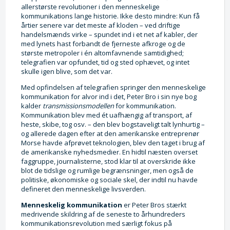
allerstørste revolutioner i den menneskelige
kommunikations lange historie. Ikke desto mindre: Kun få
årtier senere var det meste af kloden – ved driftige
handelsmænds virke – spundet ind i et net af kabler, der
med lynets hast forbandt de fjerneste afkroge og de
største metropoler i én altomfavnende samtidighed;
telegrafien var opfundet, tid og sted ophævet, og intet
skulle igen blive, som det var.
Med opfindelsen af telegrafien springer den menneskelige
kommunikation for alvor ind i det, Peter Bro i sin nye bog
kalder
transmissionsmodellen
for kommunikation.
Kommunikation blev med ét uafhængig af transport, af
heste, skibe, tog osv. – den blev bogstaveligt talt lynhurtig –
og allerede dagen efter at den amerikanske entreprenør
Morse havde afprøvet teknologien, blev den taget i brug af
de amerikanske nyhedsmedier. En hidtil næsten overset
faggruppe, journalisterne, stod klar til at overskride ikke
blot de tidslige og rumlige begrænsninger, men også de
politiske, økonomiske og sociale skel, der indtil nu havde
defineret den menneskelige livsverden.
Menneskelig kommunikation
er Peter Bros stærkt
medrivende skildring af de seneste to århundreders
kommunikationsrevolution med særligt fokus på