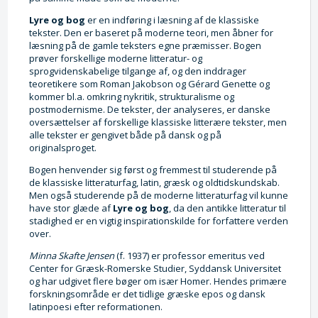
Lyre og bog
er en indføring i læsning af de klassiske
tekster. Den er baseret på moderne teori, men åbner for
læsning på de gamle teksters egne præmisser. Bogen
prøver forskellige moderne litteratur- og
sprogvidenskabelige tilgange af, og den inddrager
teoretikere som Roman Jakobson og Gérard Genette og
kommer bl.a. omkring nykritik, strukturalisme og
postmodernisme. De tekster, der analyseres, er danske
oversættelser af forskellige klassiske litterære tekster, men
alle tekster er gengivet både på dansk og på
originalsproget.
Bogen henvender sig først og fremmest til studerende på
de klassiske litteraturfag, latin, græsk og oldtidskundskab.
Men også studerende på de moderne litteraturfag vil kunne
have stor glæde af
Lyre og bog
, da den antikke litteratur til
stadighed er en vigtig inspirationskilde for forfattere verden
over.
Minna Skafte Jensen
(f. 1937) er professor emeritus ved
Center for Græsk-Romerske Studier, Syddansk Universitet
og har udgivet flere bøger om især Homer. Hendes primære
forskningsområde er det tidlige græske epos og dansk
latinpoesi efter reformationen.