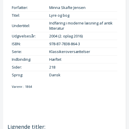
Forfatter:
Minna Skafte Jensen
Titel:
Lyre og bog
Indføring i moderne læsning af antik
Undertitel:
litteratur
Udgivelsesår:
2004 (2. oplag 2016)
ISBN:
978-87-7838-864-3
Serie:
Klassikeroversættelser
Indbinding:
Hæftet
Sider:
218
Sprog:
Dansk
Varenr.:
1864
Lignende titler: