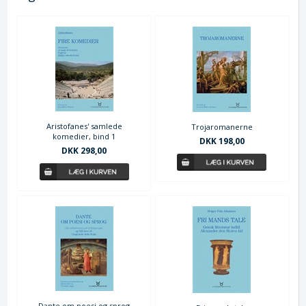
Aristofanes' samlede
Trojaromanerne
komedier, bind 1
DKK 198,00
DKK 298,00
Dante om poesi og sprog