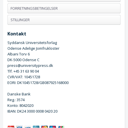
FORRETNINGSBETINGELSER
STILLINGER
Kontakt
Syddansk Universitetsforlag
Odense Adelige Jomfrukloster
Albani Torv 6
DK-5000 Odense C
press@universitypress.dk
Tlf. +45 31 63 90 04
CVR/VAT: 10451728
EORI: DK10451728/GB087925168000
Danske Bank
Reg.: 3574
Konto: 8042020
IBAN: DK24 3000 0008 0420 20