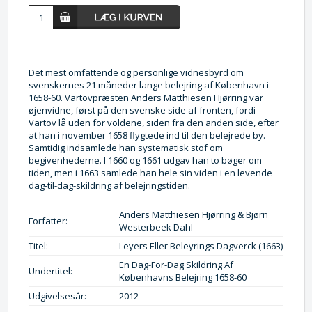
Det mest omfattende og personlige vidnesbyrd om
svenskernes 21 måneder lange belejring af København i
1658-60. Vartovpræsten Anders Matthiesen Hjørring var
øjenvidne, først på den svenske side af fronten, fordi
Vartov lå uden for voldene, siden fra den anden side, efter
at han i november 1658 flygtede ind til den belejrede by.
Samtidig indsamlede han systematisk stof om
begivenhederne. I 1660 og 1661 udgav han to bøger om
tiden, men i 1663 samlede han hele sin viden i en levende
dag-til-dag-skildring af belejringstiden.
Anders Matthiesen Hjørring & Bjørn
Forfatter:
Westerbeek Dahl
Titel:
Leyers Eller Beleyrings Dagverck (1663)
En Dag-For-Dag Skildring Af
Undertitel:
Københavns Belejring 1658-60
Udgivelsesår:
2012