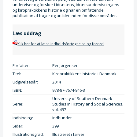
underviser og forsker i idrættens, idrætsundervisningens
og kiropraktikkens historie og har en omfattende
publikation af bøger og artikler inden for disse områder.
Læs uddrag
Klik her for at læse Indholdsfortegnelse og forord
.
Forfatter:
Per Jørgensen
Titel:
Kiropraktikkens historie i Danmark
Udgivelsesår:
2014
ISBN:
978-87-7674-846-3
University of Southern Denmark
Serie:
Studies in History and Social Sciences,
vol. 497
Indbinding:
Indbundet
Sider:
399
Illustrationsgrad:
Illustreret i farver