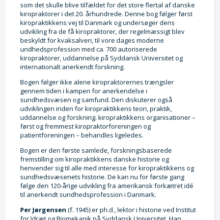
som det skulle blive tilfældet for det store flertal af danske
kiropraktorer i det 20. århundrede. Denne bog følger først
kiropraktikkens vej til Danmark og undersøger dens
udvikling fra de få kiropraktorer, der regelmæssigt blev
beskyldt for kvaksalveri, til vore dages moderne
undhedsprofession med ca. 700 autoriserede
kiropraktorer, uddannelse på Syddansk Universitet og
internationalt anerkendt forskning.
Bogen følger ikke alene kiropraktorernes trængsler
gennem tiden i kampen for anerkendelse i
sundhedsvæsen og samfund. Den diskuterer også
udviklingen inden for kiropraktikkens teori, praktik,
uddannelse og forskning. kiropraktikkens organisationer –
først og fremmest kiropraktorforeningen og
patientforeningen – behandles ligeledes.
Bogen er den første samlede, forskningsbaserede
fremstilling om kiropraktikkens danske historie og
henvender sig til alle med interesse for kiropraktikkens og
sundhedsvæsenets historie. De kan nu for første gang
følge den 120-årige udvikling fra amerikansk forkætret idé
til anerkendt sundhedsprofession i Danmark.
Per Jørgensen
(f. 1945) er ph.d., lektor i historie ved Institut
for Idræt og Biomekanik på Syddansk Universitet. Han