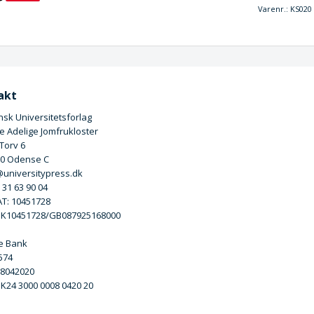
Varenr.:
KS020
akt
sk Universitetsforlag
 Adelige Jomfrukloster
 Torv 6
00 Odense C
universitypress.dk
5 31 63 90 04
T: 10451728
DK10451728/GB087925168000
e Bank
3574
 8042020
DK24 3000 0008 0420 20