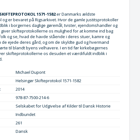
SKIFTEPROTOKOL 1571-1582
er Danmarks ældste
l og er bevaret på Rigsarkivet. Hvor de gamle justitsprotokoller
ndblik i borgernes daglige gøremål, tvister, ejendomshandler og
 giver skifteprotokollerne os mulighed for at komme ind bag
olk og se, hvad de havde stående i deres stuer, kamre og
 de ejede deres gård, og om de skyldte gud og hvermand
ørte til blandt byens velhavere. I en tid før kirkebøgernes
ver skifteprotokollerne os desuden et værdifuldt indblik i
d.
Michael Dupont
Helsingør Skifteprotokol 1571-1582
:
2014
978-87-7500-214-6
Selskabet for Udgivelse af Kilder til Dansk Historie
Indbundet
261
Dansk