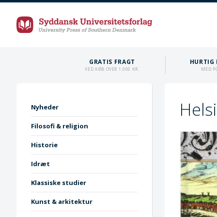
GRATIS FRAGT
HURTIG 
VED KØB OVER 1.000 KR.
MED P
Hels
Nyheder
Filosofi & religion
Historie
Idræt
Klassiske studier
Kunst & arkitektur