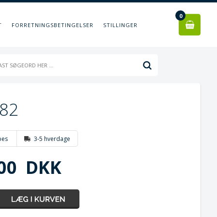
0
T
FORRETNINGSBETINGELSER
STILLINGER
582
bes
3-5 hverdage
00
DKK