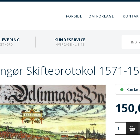
FORSIDE
OM FORLAGET
KONTAK
LEVERING
KUNDESERVICE
OSTNORD
HVERDAGE KL. 8-15
ingør Skifteprotokol 1571-1
Kan kø
150,