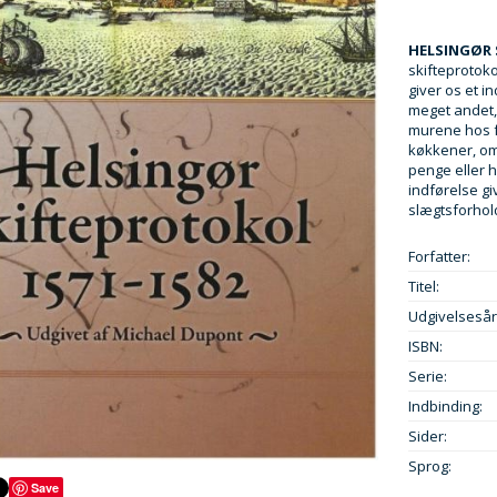
HELSINGØR 
skifteprotoko
giver os et i
meget andet,
murene hos f
køkkener, om
penge eller h
indførelse gi
slægtsforhol
Forfatter:
Titel:
Udgivelsesår
ISBN:
Serie:
Indbinding:
Sider:
Sprog:
Save