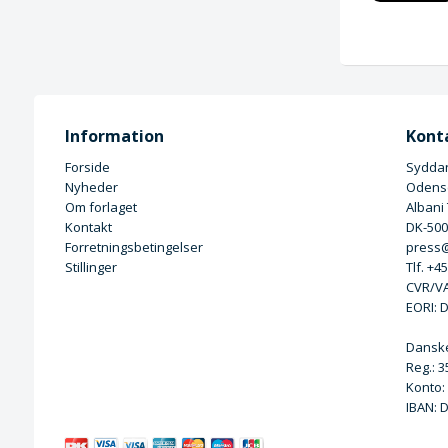
Information
Kont
Forside
Syddan
Nyheder
Odense
Om forlaget
Albani
Kontakt
DK-50
Forretningsbetingelser
press@
Stillinger
Tlf. +4
CVR/VA
EORI: 
Dansk
Reg.: 
Konto:
IBAN: 