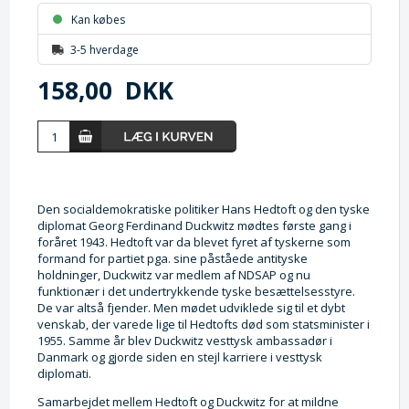
Kan købes
3-5 hverdage
158,00
DKK
Den socialdemokratiske politiker Hans Hedtoft og den tyske
diplomat Georg Ferdinand Duckwitz mødtes første gang i
foråret 1943. Hedtoft var da blevet fyret af tyskerne som
formand for partiet pga. sine påståede antityske
holdninger, Duckwitz var medlem af NDSAP og nu
funktionær i det undertrykkende tyske besættelsesstyre.
De var altså fjender. Men mødet udviklede sig til et dybt
venskab, der varede lige til Hedtofts død som statsminister i
1955. Samme år blev Duckwitz vesttysk ambassadør i
Danmark og gjorde siden en stejl karriere i vesttysk
diplomati.
Samarbejdet mellem Hedtoft og Duckwitz for at mildne