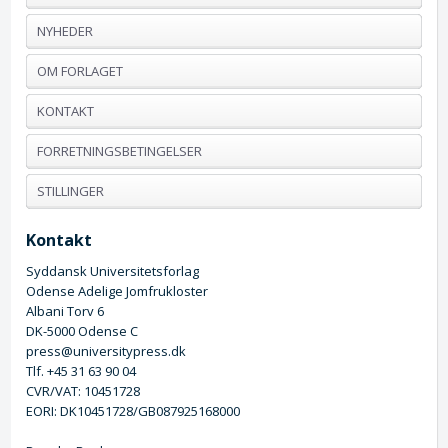
NYHEDER
OM FORLAGET
KONTAKT
FORRETNINGSBETINGELSER
STILLINGER
Kontakt
Syddansk Universitetsforlag
Odense Adelige Jomfrukloster
Albani Torv 6
DK-5000 Odense C
press@universitypress.dk
Tlf. +45 31 63 90 04
CVR/VAT: 10451728
EORI: DK10451728/GB087925168000