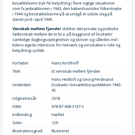
besættelsens tryk fik betydning i flere vigtige situationer
som fx jødeaktionen i 1943, den københavnske folkestrejke
i 1944 og bestræbelserne på at undgå et sidste slag på
dansk jord i april 1945.
Venskab mellem fjender
skildrer det private og politiske
fællesskab mellem de to bl.a. på baggrund af Duckwitz'
samtidige dagbogsoptegnelser og skriver sig således ind i
tidens øgede interesse for netværk og venskabers rolle og
betydning i politik.
Forfatter:
Hans Kirchhoff
Titel:
Et venskab mellem fjender
Hans Hedtoft og Georg Ferdinand
Undertitel:
Duckwitz i besættelsespolitikken 1943-
45
Udgivelsesår:
2018
ISBN:
978-87-408-3167-2
Indbinding:
Hæftet
Sider:
129
Illustrationsgrad:
Illustreret