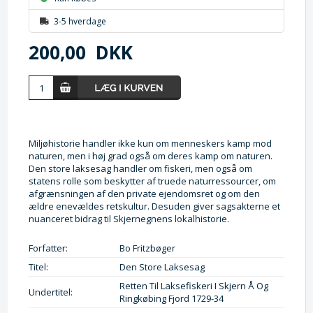
3-5 hverdage
200,00
DKK
Miljøhistorie handler ikke kun om menneskers kamp mod
naturen, men i høj grad også om deres kamp om naturen.
Den store laksesag handler om fiskeri, men også om
statens rolle som beskytter af truede naturressourcer, om
afgrænsningen af den private ejendomsret og om den
ældre enevældes retskultur. Desuden giver sagsakterne et
nuanceret bidrag til Skjernegnens lokalhistorie.
Forfatter:
Bo Fritzbøger
Titel:
Den Store Laksesag
Retten Til Laksefiskeri I Skjern Å Og
Undertitel:
Ringkøbing Fjord 1729-34