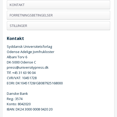
KONTAKT
FORRETNINGSBETINGELSER
STILLINGER
Kontakt
Syddansk Universitetsforlag
Odense Adelige Jomfrukloster
Albani Torv 6
DK-5000 Odense C
press@universitypress.dk
Tlf. +45 31 63 90 04
CVR/VAT: 10451728
EORI: DK10451728/GB087925168000
Danske Bank
Reg.: 3574
Konto: 8042020
IBAN: DK24 3000 0008 0420 20