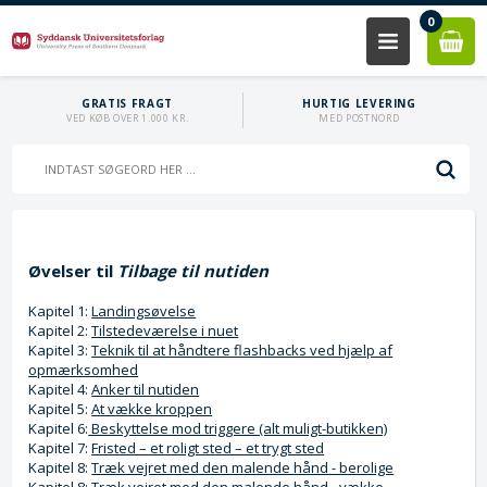
0
GRATIS FRAGT
HURTIG LEVERING
VED KØB OVER 1.000 KR.
MED POSTNORD
Øvelser til
Tilbage til nutiden
Kapitel 1:
Landingsøvelse
Kapitel 2:
Tilstedeværelse i nuet
Kapitel 3:
Teknik til at håndtere flashbacks ved hjælp af
opmærksomhed
Kapitel 4:
Anker til nutiden
Kapitel 5:
At vække kroppen
Kapitel 6:
Beskyttelse mod triggere (alt muligt-butikken)
Kapitel 7:
Fristed – et roligt sted – et trygt sted
Kapitel 8:
Træk vejret med den malende hånd - berolige