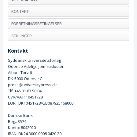
KONTAKT
FORRETNINGSBETINGELSER
STILLINGER
Kontakt
Syddansk Universitetsforlag
Odense Adelige Jomfrukloster
Albani Torv 6
DK-5000 Odense C
press@universitypress.dk
Tlf. +45 31 63 90 04
CVR/VAT: 10451728
EORI: DK10451728/GB087925168000
Danske Bank
Reg.: 3574
Konto: 8042020
IBAN: DK24 3000 0008 0420 20