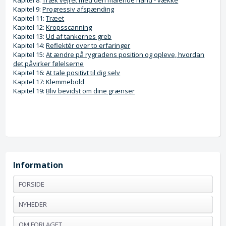
Kapitel 8:
Træk vejret med den malende hånd - vække
Kapitel 9:
Progressiv afspænding
Kapitel 11:
Træet
Kapitel 12:
Kropsscanning
Kapitel 13:
Ud af tankernes greb
Kapitel 14:
Reflektér over to erfaringer
Kapitel 15:
At ændre på rygradens position og opleve, hvordan
det påvirker følelserne
Kapitel 16:
At tale positivt til dig selv
Kapitel 17:
Klemmebold
Kapitel 19:
Bliv bevidst om dine grænser
Information
FORSIDE
NYHEDER
OM FORLAGET