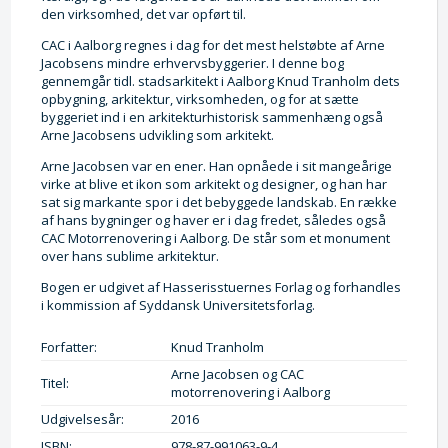
den virksomhed, det var opført til.
CAC i Aalborg regnes i dag for det mest helstøbte af Arne
Jacobsens mindre erhvervsbyggerier. I denne bog
gennemgår tidl. stadsarkitekt i Aalborg Knud Tranholm dets
opbygning, arkitektur, virksomheden, og for at sætte
byggeriet ind i en arkitekturhistorisk sammenhæng også
Arne Jacobsens udvikling som arkitekt.
Arne Jacobsen var en ener. Han opnåede i sit mangeårige
virke at blive et ikon som arkitekt og designer, og han har
sat sig markante spor i det bebyggede landskab. En række
af hans bygninger og haver er i dag fredet, således også
CAC Motorrenovering i Aalborg. De står som et monument
over hans sublime arkitektur.
Bogen er udgivet af Hasserisstuernes Forlag og forhandles
i kommission af Syddansk Universitetsforlag.
Forfatter:
Knud Tranholm
Arne Jacobsen og CAC
Titel:
motorrenovering i Aalborg
Udgivelsesår:
2016
ISBN:
978-87-991063-9-4