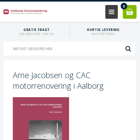
0
GRATIS FRAGT
HURTIG LEVERING
VED KØB OVER 1.000 KR.
MED POSTNORD
Arne Jacobsen og CAC
motorrenovering i Aalborg